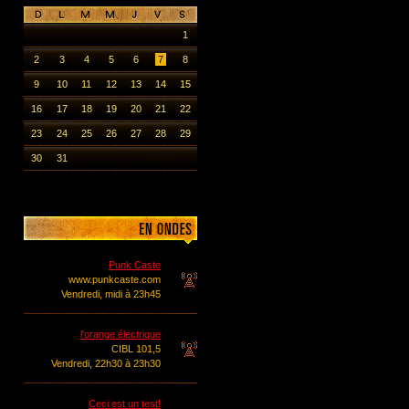
1
2
3
4
5
6
7
8
9
10
11
12
13
14
15
16
17
18
19
20
21
22
23
24
25
26
27
28
29
30
31
Punk Caste
www.punkcaste.com
Vendredi, midi à 23h45
l'orange électrique
CIBL 101,5
Vendredi, 22h30 à 23h30
Ceci est un test!