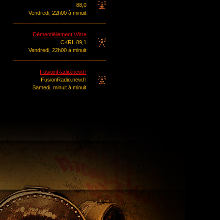
88,0
Vendredi, 22h00 à minuit
Démentièllement Vôtre
CKRL 89,1
Vendredi, 22h00 à minuit
FusioinRadio.new.fr
FusionRadio.new.fr
Samedi, minuit à minuit