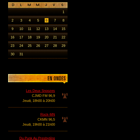
1
2
3
4
5
6
7
8
9
10
11
12
13
14
15
16
17
18
19
20
21
22
23
24
25
26
27
28
29
30
31
Les Deux Snoozes
CJMD FM 96,9
Jeudi, 18h00 à 20h00
Rock-MN
CKMN 96,5
Jeudi, 19h00 à 21h00
Du Punk Au Presbytère