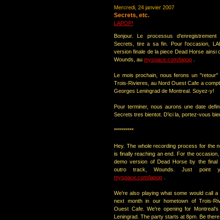
Mercredi, 24 janvier 2007
Secrets, etc.
LAPOP!
Bonjour. Le processus d'enregistrement
Secrets, tire a sa fin. Pour l'occasion, L
version finale de la piece Dead Horse ainsi q
Wounds, au
myspace.com/lapop
.
Le mois prochain, nous ferons un "retour"
Trois-Rivieres, au Nord Ouest Cafe a comp
Georges Leningrad de Montreal. Soyez-y!
Pour terminer, nous aurons une date defini
Secrets tres bientot. D'ici la, portez-vous bie
**********
Hey. The whole recording process for the 
is finally reaching an end. For the occasion
demo version of Dead Horse by the final
outro track, Wounds. Just point 
myspace.com/lapop
.
We're also playing what some would call 
next month in our hometown of Trois-Riv
Ouest Cafe. We're opening for Montreal'
Leningrad. The party starts at 8pm. Be there 