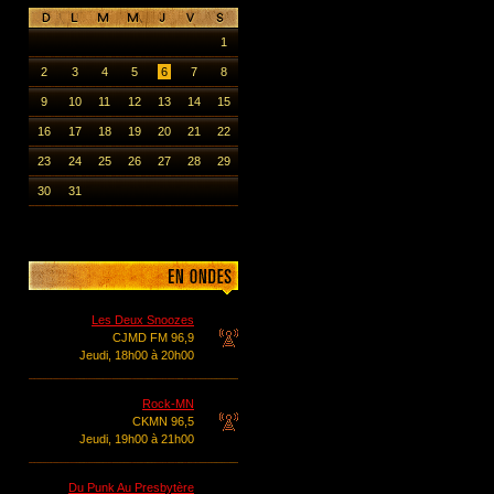
1
2
3
4
5
6
7
8
9
10
11
12
13
14
15
16
17
18
19
20
21
22
23
24
25
26
27
28
29
30
31
Les Deux Snoozes
CJMD FM 96,9
Jeudi, 18h00 à 20h00
Rock-MN
CKMN 96,5
Jeudi, 19h00 à 21h00
Du Punk Au Presbytère