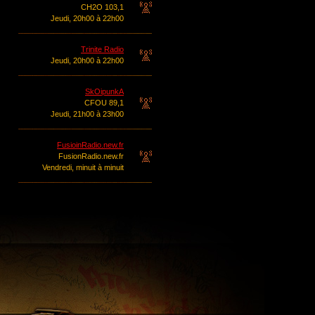
CH2O 103,1
Jeudi, 20h00 à 22h00
Trinite Radio
Jeudi, 20h00 à 22h00
SkOipunkA
CFOU 89,1
Jeudi, 21h00 à 23h00
FusioinRadio.new.fr
FusionRadio.new.fr
Vendredi, minuit à minuit