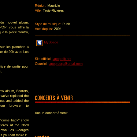
Région:
Mauricie
Ville:
Trois-Rivières
 du nouvel album,
Style de musique:
Punk
APOP! vous offre la
Actif depuis:
2004
ue la piece d'outro,
MySpace
 sur les planches a
ter de 20h avec Les
Site officiel:
lapop.cjb.net
Courriel:
lapop.corp@gmail.com
tive de sortie pour
n.
new album, Secrets,
, we've replaced the
 cut and added the
your browser to
Aucun concert à venir
a "come back" show
ieres at the Nord
s own Les Georges
if you can make it!