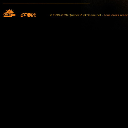
© 1999-2026 QuebecPunkScene.net -
Tous droits rése