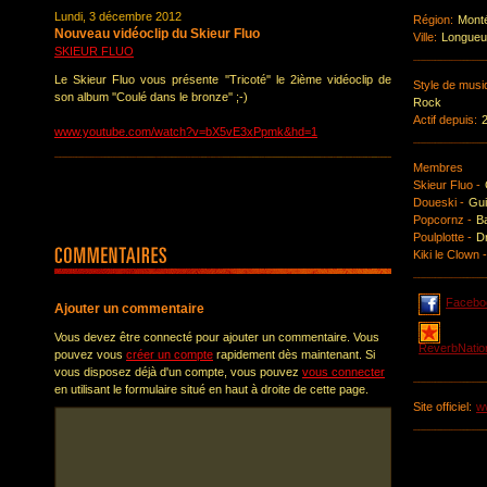
Lundi, 3 décembre 2012
Région:
Monté
Nouveau vidéoclip du Skieur Fluo
Ville:
Longueui
SKIEUR FLUO
Le Skieur Fluo vous présente ''Tricoté'' le 2ième vidéoclip de
Style de musi
son album ''Coulé dans le bronze'' ;-)
Rock
Actif depuis:
www.youtube.com/watch?v=bX5vE3xPpmk&hd=1
Membres
Skieur Fluo -
Doueski -
Gui
Popcornz -
B
Poulplotte -
D
Kiki le Clown -
Facebo
Ajouter un commentaire
Vous devez être connecté pour ajouter un commentaire. Vous
ReverbNatio
pouvez vous
créer un compte
rapidement dès maintenant. Si
vous disposez déjà d'un compte, vous pouvez
vous connecter
en utilisant le formulaire situé en haut à droite de cette page.
Site officiel:
w