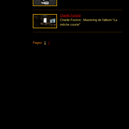
Charlie Foxtrot
Charlie Foxtrot ; Mastering de l'album "La
mèche courte"
1
2
Pages: