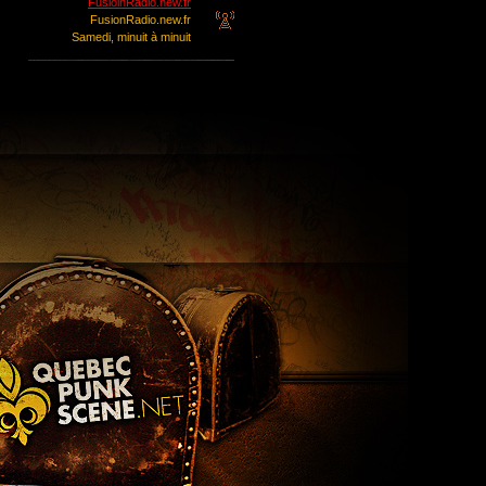
FusioinRadio.new.fr
FusionRadio.new.fr
Samedi, minuit à minuit