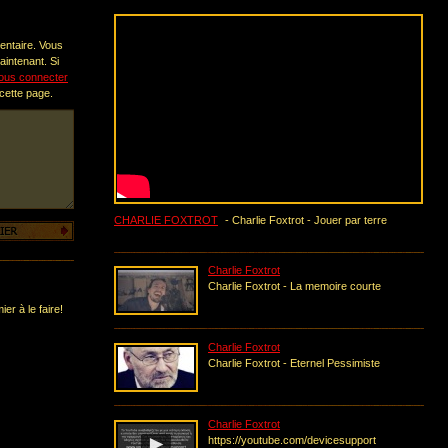
entaire. Vous
intenant. Si
ous connecter
 cette page.
CHARLIE FOXTROT
- Charlie Foxtrot - Jouer par terre
Charlie Foxtrot
Charlie Foxtrot - La memoire courte
er à le faire!
Charlie Foxtrot
Charlie Foxtrot - Eternel Pessimiste
Charlie Foxtrot
https://youtube.com/devicesupport