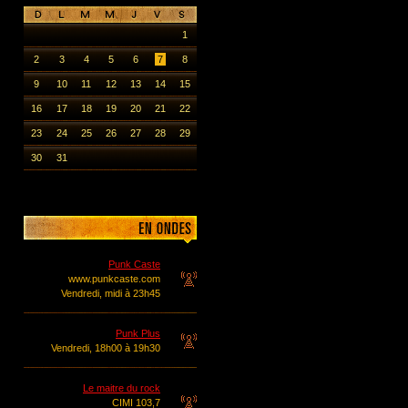
1
2
3
4
5
6
7
8
9
10
11
12
13
14
15
16
17
18
19
20
21
22
23
24
25
26
27
28
29
30
31
Punk Caste
www.punkcaste.com
Vendredi, midi à 23h45
Punk Plus
Vendredi, 18h00 à 19h30
Le maitre du rock
CIMI 103,7