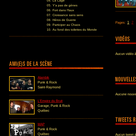
04.
La Cage
05.
Y'a pas de gènes
06.
Fort dans l'faux
07.
Croissance sans sens
08.
Héros de Guerre
1
2
Pages:
09.
Participer au Chaos
10.
Au fond des toilettes du Monde
Aucun vidéo à
Alambik
Punk & Rock
Saint-Raymond
Aucune nouvel
L'Empire du Bruit
Garage, Punk & Rock
Québec
MAP
Punk & Rock
Québec
Aucun tweet à