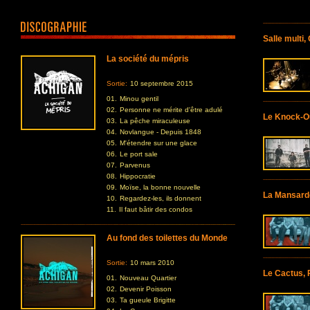
Salle multi
La société du mépris
Sortie:
10 septembre 2015
01.
Minou gentil
02.
Personne ne mérite d'être adulé
Le Knock-O
03.
La pêche miraculeuse
04.
Novlangue - Depuis 1848
05.
M'étendre sur une glace
06.
Le port sale
07.
Parvenus
08.
Hippocratie
09.
Moïse, la bonne nouvelle
La Mansard
10.
Regardez-les, ils donnent
11.
Il faut bâtir des condos
Au fond des toilettes du Monde
Sortie:
10 mars 2010
Le Cactus,
01.
Nouveau Quartier
02.
Devenir Poisson
03.
Ta gueule Brigitte