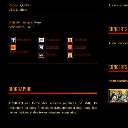
Région:
Québec
Aucune chanso
Ville:
Québec
Style de musique:
Punk
Actif depuis:
2010
Facebook
Bandcamp
YouTube
Aucun concert
MySpace
Last FM
ReverbNation
Deezer
Écoutez.ca
Petit Pavil
ACHIGAN est formé des anciens membres de MAP. Ils
reviennent au punk à roulettes francophone à fond avec des
pièces rapides et des textes engagés imaginatifs.