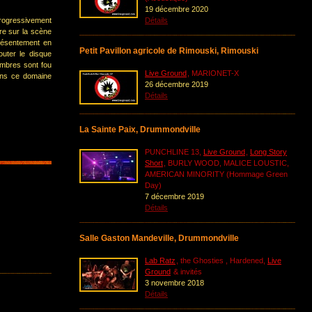
19 décembre 2020
progressivement
Détails
tre sur la scène
présentement en
Petit Pavillon agricole de Rimouski, Rimouski
uter le disque
embres sont fou
Live Ground
, MARIONET-X
ans ce domaine
26 décembre 2019
Détails
La Sainte Paix, Drummondville
PUNCHLINE 13,
Live Ground
,
Long Story
Short
, BURLY WOOD, MALICE LOUSTIC,
AMERICAN MINORITY (Hommage Green
Day)
7 décembre 2019
Détails
Salle Gaston Mandeville, Drummondville
Lab Ratz
, the Ghosties , Hardened,
Live
Ground
& invités
3 novembre 2018
Détails