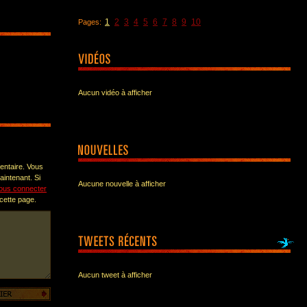
1
2
3
4
5
6
7
8
9
10
Pages:
Aucun vidéo à afficher
entaire. Vous
intenant. Si
Aucune nouvelle à afficher
ous connecter
 cette page.
Aucun tweet à afficher