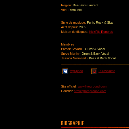
Région:
Bas-Saint-Laurent
Ville:
Rimouski
Style de musique:
Punk, Rock & Ska
Actif depuis:
2005
Maison de disques:
KickFlip Records
Membres
Patrick Savard -
Guitar & Vocal
Steve Martin -
Drum & Back Vocal
Jessica Normand -
Bass & Back Vocal
MySpace
PureVolume
Site officiel:
www.liveground.com
Courriel:
steve@liveground.com