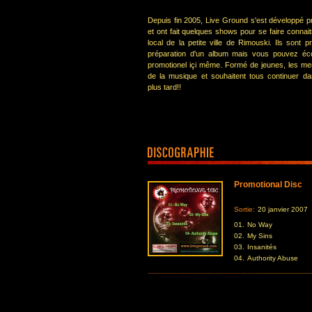
Depuis fin 2005, Live Ground s'est développé 
et ont fait quelques shows pour se faire connai
local de la petite ville de Rimouski. Ils sont 
préparation d'un album mais vous pouvez éco
promotionel içi même. Formé de jeunes, les m
de la musique et souhaitent tous continuer d
plus tard!!
Promotional Disc
Sortie:
20 janvier 2007
01.
No Way
02.
My Sins
03.
Insanités
04.
Authority Abuse