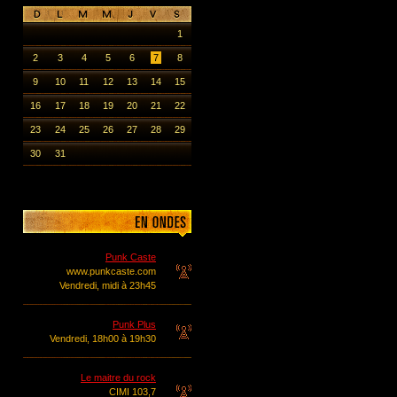
1
2
3
4
5
6
7
8
9
10
11
12
13
14
15
16
17
18
19
20
21
22
23
24
25
26
27
28
29
30
31
Punk Caste
www.punkcaste.com
Vendredi, midi à 23h45
Punk Plus
Vendredi, 18h00 à 19h30
Le maitre du rock
CIMI 103,7