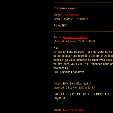
Commentaires
Auteur:
The Matchup
Mardi, 6 mars 2012 à 04h22
RimouSKY!
Auteur:
Running Facedown
Mercredi, 26 janvier 2011 à 14h38
Hey
On est un band de Punk Rock de Montréal pis 
de se bouquer une tournée à travers le Québec
savoir si ça vous intéresse de jouer avec nous
va être dans votre ville !!! tk redonnez-nous d
vite possible.
Phil - Running Facedown
Auteur:
Billy *Behindfoxmasks*
Mercredi, 24 janvier 2007 à 23h54
SALUT LES BOYS DE LIVE GROUND KEEP RO
BIlly'BFM
Auteur:
Kenny is Wanted