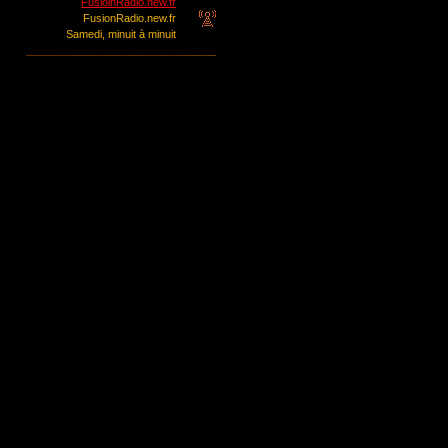
FusioinRadio.new.fr
FusionRadio.new.fr
Samedi, minuit à minuit