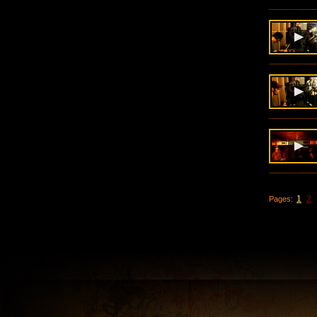
1
2
Pages: