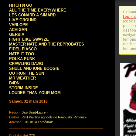
HITCH N GO
ALL THE TIME EVERYWHERE
LES CONARD A SIMARD
LIVE GROUND
VARLOPE
ACHIGAN
GERBIA
FIGHT LIKE SWAYZE
MASTER NATE AND THE REPROBATES
FIDEL FIASCO
HATE IT TOO
POLKA PUNK
CRAWLING DAWG
SHULL AND IONE BOOGIE
OUTRUN THE SUN
MR WEATHER
B4DN
STORM INSIDE
LOUDER THAN YOUR MOM
Samedi, 31 mars 2018
Région:
Bas-Saint-Laurent
Endroit:
Petit Pavillon agricole de Rimouski, Rimouski
Adresse:
315 de la cathédrale
Coût du billet
27$