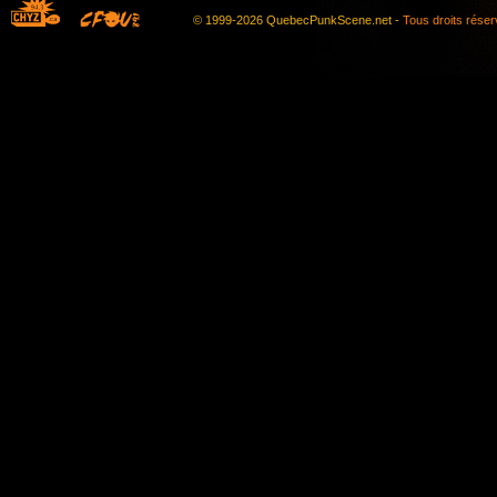
© 1999-2026 QuebecPunkScene.net -
Tous droits rése