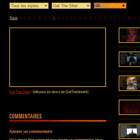
Tous
#
A
B
C
D
E
F
G
H
I
J
K
L
M
N
O
P
Q
R
S
T
U
V
W
X
Get The Shot
- Diffusion en direct de GetTheShotHC
Ajouter un commentaire
Vous devez être connecté pour ajouter un commentaire. Vous