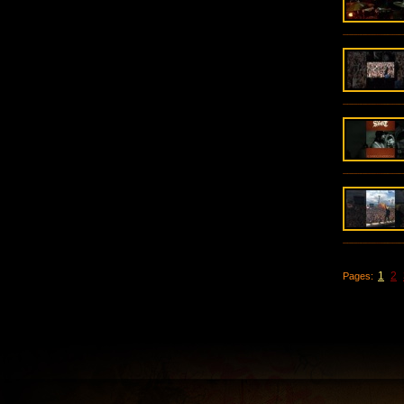
1
2
Pages: