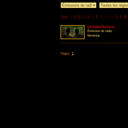
Tous
#
A
B
C
D
E
F
G
H
I
J
K
L
M
OkupationNocturne
Émission de radio
Montréal
1
Pages: