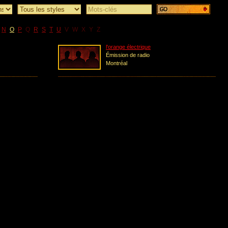
N
O
P
Q
R
S
T
U
V
W
X
Y
Z
l'orange électrique
Émission de radio
Montréal