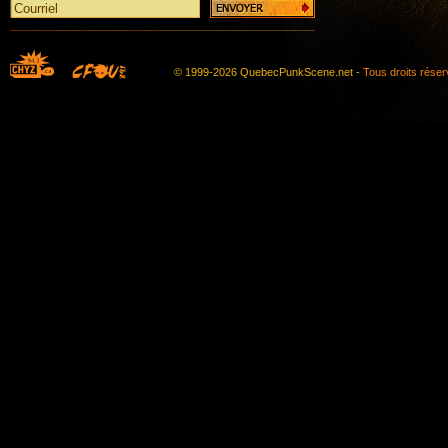
© 1999-2026 QuebecPunkScene.net -
Tous droits rése