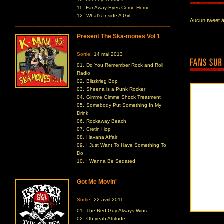
11.
Far Away Eyes Come Home
12.
What's Inside A Girl
Aucun tweet à
Present The Ska-mones Vol 1
Sortie:
14 mai 2013
01.
Do You Remember Rock and Roll
Radio
02.
Blitzkrieg Bop
03.
Sheena is a Punk Rocker
04.
Gimme Gimme Shock Treatment
05.
Somebody Put Something In My
Drink
06.
Rockaway Beach
07.
Cretin Hop
08.
Havana Affair
09.
I Just Want To Have Something To
Do
10.
I Wanna Be Sedated
Got Me Movin'
Sortie:
22 avril 2011
01.
The Red Guy Always Wins
02.
Oh yeah Attitude