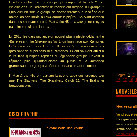
le volume et l’intensité du groupe qui s’empare de la foule ? Est-
ce que c’est le sentiment d’urgence qui dégage du groupe ?
Quoi qu’il en soit, le groupe se donne tellement sur scène que
même les non-initiés au ska auront la piqûre ! Souvent entendu
dans les spectacles de K-Man & the 45s : « wow je ne croyais
pas aimer le ska un jour ! »
En 2013, les gars ont lancé un nouvel album intitulé K-Man & the
45s present The Ska-mones Vol 1, un hommage aux Ramones
! Comment cette idée leur est-elle venue ? Et bien comme les
gars sont de super fans des Ramones, ils ont souvent offert à
leurs fans quelques reprises du légendaire groupe. Devant la
réponse plus qu’enthousiaste du public et la demande
grandissante, le groupe a décidé d’en faire un album officiel !
1
2
Pages:
K-Man & the 45s ont partagé la scène avec des groupes tels
16
17
18
que The Slackers, The Skatalites, Catch 22, The Brains et
beaucoup plus !
Nouveau alb
Vendredi, 9 s
Hey gang voic
nouveau album
Stand with The Youth
Kman and The 
En savoir plu