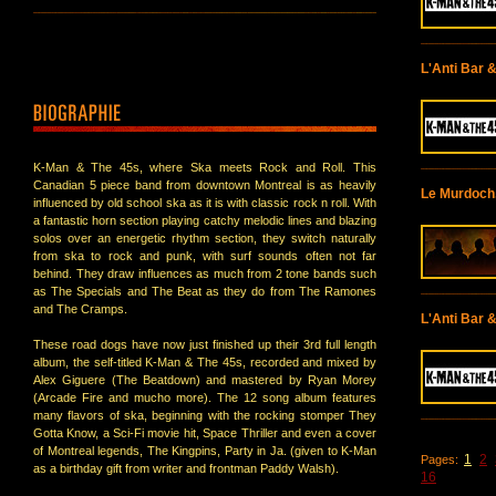
L'Anti Bar 
K-Man & The 45s, where Ska meets Rock and Roll. This
Canadian 5 piece band from downtown Montreal is as heavily
Le Murdoch
influenced by old school ska as it is with classic rock n roll. With
a fantastic horn section playing catchy melodic lines and blazing
solos over an energetic rhythm section, they switch naturally
from ska to rock and punk, with surf sounds often not far
behind. They draw influences as much from 2 tone bands such
as The Specials and The Beat as they do from The Ramones
and The Cramps.
L'Anti Bar 
These road dogs have now just finished up their 3rd full length
album, the self-titled K-Man & The 45s, recorded and mixed by
Alex Giguere (The Beatdown) and mastered by Ryan Morey
(Arcade Fire and mucho more). The 12 song album features
many flavors of ska, beginning with the rocking stomper They
Gotta Know, a Sci-Fi movie hit, Space Thriller and even a cover
of Montreal legends, The Kingpins, Party in Ja. (given to K-Man
1
2
Pages:
as a birthday gift from writer and frontman Paddy Walsh).
16