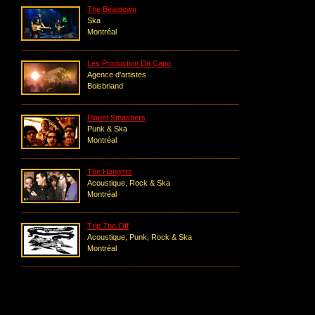
The Beatdown
Ska
Montréal
Les Production Da Capo
Agence d'artistes
Boisbriand
Planet Smashers
Punk & Ska
Montréal
The Hangers
Acoustique, Rock & Ska
Montréal
Trip The Off
Acoustique, Punk, Rock & Ska
Montréal