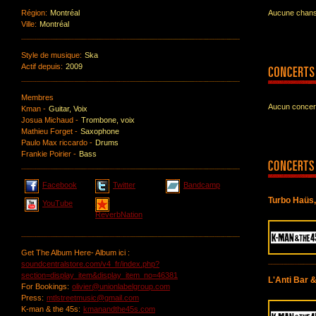
Région:
Montréal
Aucune chanso
Ville:
Montréal
Style de musique:
Ska
Actif depuis:
2009
Membres
Aucun concert
Kman -
Guitar, Voix
Josua Michaud -
Trombone, voix
Mathieu Forget -
Saxophone
Paulo Max riccardo -
Drums
Frankie Poirier -
Bass
Facebook
Twitter
Bandcamp
Turbo Haüs,
YouTube
ReverbNation
Get The Album Here- Album ici :
soundcentralstore.com/v4_fr/index.php?
section=display_item&display_item_no=46381
L'Anti Bar 
For Bookings:
olivier@unionlabelgroup.com
Press:
mtlstreetmusic@gmail.com
K-man & the 45s:
kmanandthe45s.com