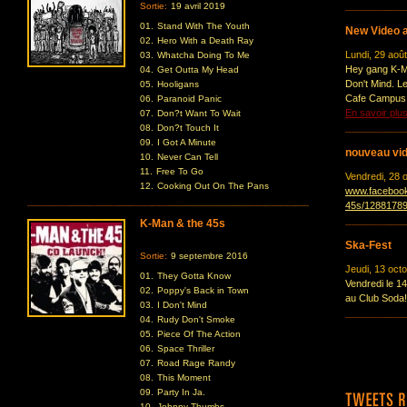
Sortie:
19 avril 2019
01.
Stand With The Youth
New Video a
02.
Hero With a Death Ray
Lundi, 29 aoû
03.
Whatcha Doing To Me
Hey gang K-Ma
04.
Get Outta My Head
Don't Mind. L
05.
Hooligans
Cafe Campus. 
06.
Paranoid Panic
En savoir plu
07.
Don?t Want To Wait
08.
Don?t Touch It
09.
I Got A Minute
nouveau vid
10.
Never Can Tell
11.
Free To Go
Vendredi, 28 
12.
Cooking Out On The Pans
www.facebook
45s/1288178
K-Man & the 45s
Ska-Fest
Sortie:
9 septembre 2016
Jeudi, 13 oct
01.
They Gotta Know
Vendredi le 
02.
Poppy's Back in Town
au Club Soda!
03.
I Don't Mind
04.
Rudy Don't Smoke
05.
Piece Of The Action
06.
Space Thriller
07.
Road Rage Randy
08.
This Moment
09.
Party In Ja.
10.
Johnny Thumbs