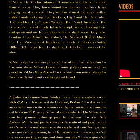
K-Man & The 45s has always felt more comfortable on the road
than at home. They have toured the country countless times
playing coast to coast. They’ve also shared the stage with a
million bands including: The Slackers, Big D and The Kids Table,
The Satellites, The Original Wailers , The Planet Smashers, The
Brains and I could easily fall in to simple name dropping here
and go on and on. No stranger to the festival scene they have
headlined The Ottawa Ska festival, The Montreal Skafest, Music
For The Masses and headlined a bunch of others including
NXNE, KOI music fest, Festival de la Gibelotte… you get the
idea.
K-Man says he is more proud of this album than any other he
has ever done. Moving forward means playing live as much as
possible. K-Man & the 45s will be in a town near you shaking the
floor boards with mad skanking good times!
K-MAN & THE
--------------------------------------------------------
fest! #montre
Appelez ça comme vous voulez, nous, nous appelons ça un
SKA PARTY ! Directement de Montréal, K-Man & the 45s est un
important membre de la scène ska depuis plusieurs années. Ils
ont lancé en 2011 leur premier album intitulé Got Me Movin’ ainsi
que leur premier vidéoclip pour la chanson The Red Guy
Always Win. Ils ont par la suite pris la route et ont joué partout
au Canada. Le mot s’est répandu rapidement que dès que ces
gars montent sur scène, le public devient fou ! Est-ce que c’est
dû au son rock qu’ils injectent dans leur ska ? Est-ce que c’est