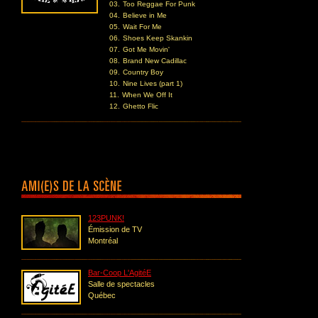
03.
Too Reggae For Punk
04.
Believe in Me
05.
Wait For Me
06.
Shoes Keep Skankin
07.
Got Me Movin'
08.
Brand New Cadillac
09.
Country Boy
10.
Nine Lives (part 1)
11.
When We Off It
12.
Ghetto Flic
123PUNK!
Émission de TV
Montréal
Bar-Coop L'AgitéE
Salle de spectacles
Québec