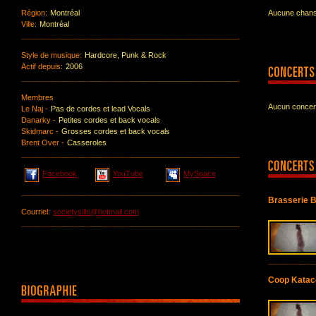
Région:
Montréal
Aucune chanso
Ville:
Montréal
Style de musique:
Hardcore, Punk & Rock
Actif depuis:
2006
Membres
Aucun concert
Le Naj -
Pas de cordes et lead Vocals
Danarky -
Petites cordes et back vocals
Skidmarc -
Grosses cordes et back vocals
Brent Over -
Casseroles
Facebook
YouTube
MySpace
Brasserie B
Courriel:
societysills@hotmail.com
Coop Katac