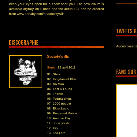
keep your eyes open for a show near you. The new album is
available digitally on iTunes and the actual CD can be ordered
from www.cdbaby.com/cd/societysills.
Aucun tweet à
Society's ills
Sortie:
23 avril 2011
01.
State
02.
Kingdom of Bliss
03.
No Man
04.
Lost & Found
05.
Thanks
06.
Tequila shots
07.
1000 people
08.
Bitter Logic
09.
Perpetual Motion
10.
Another Day
11.
Society's ills
12.
City
13.
Too Late