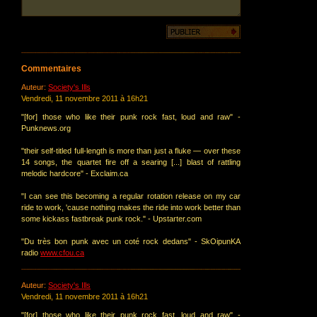
Commentaires
Auteur:
Society's Ills
Vendredi, 11 novembre 2011 à 16h21
"[for] those who like their punk rock fast, loud and raw" -
Punknews.org
"their self-titled full-length is more than just a fluke ― over these
14 songs, the quartet fire off a searing [...] blast of rattling
melodic hardcore" - Exclaim.ca
"I can see this becoming a regular rotation release on my car
ride to work, 'cause nothing makes the ride into work better than
some kickass fastbreak punk rock." - Upstarter.com
"Du très bon punk avec un coté rock dedans" - SkOipunKA
radio
www.cfou.ca
Auteur:
Society's Ills
Vendredi, 11 novembre 2011 à 16h21
"[for] those who like their punk rock fast, loud and raw" -