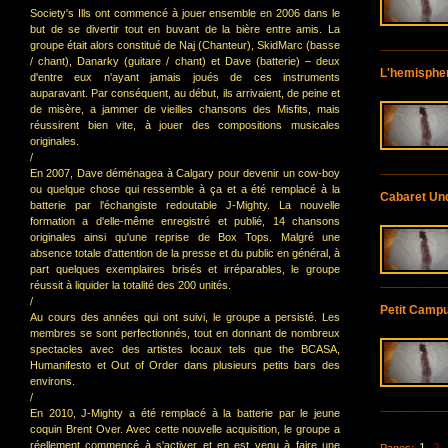
Society's Ills ont commencé à jouer ensemble en 2006 dans le
but de se divertir tout en buvant de la bière entre amis. La
groupe était alors constitué de Naj (Chanteur), SkidMarc (basse
/ chant), Danarky (guitare / chant) et Dave (batterie) – deux
L'hemispher
d'entre eux n'ayant jamais joués de ces instruments
auparavant. Par conséquent, au début, ils arrivaient, de peine et
de misère, a jammer de vieilles chansons des Misfits, mais
réussirent bien vite, à jouer des compositions musicales
originales.
/
En 2007, Dave déménagea à Calgary pour devenir un cow-boy
ou quelque chose qui ressemble à ça et a été remplacé à la
Cabaret Und
batterie par l'échangiste redoutable J-Mighty. La nouvelle
formation a d'elle-même enregistré et publié, 14 chansons
originales ainsi qu'une reprise de Box Tops. Malgré une
absence totale d'attention de la presse et du public en général, à
part quelques exemplaires brisés et irréparables, le groupe
réussit à liquider la totalité des 200 unités.
/
Petit Campu
Au cours des années qui ont suivi, le groupe a persisté. Les
membres se sont perfectionnés, tout en donnant de nombreux
spectacles avec des artistes locaux tels que the BCASA,
Humanifesto et Out of Order dans plusieurs petits bars des
environs.
/
En 2010, J-Mighty a été remplacé à la batterie par le jeune
coquin Brent Over. Avec cette nouvelle acquisition, le groupe a
réellement commencé à s'activer et en est venu à faire une