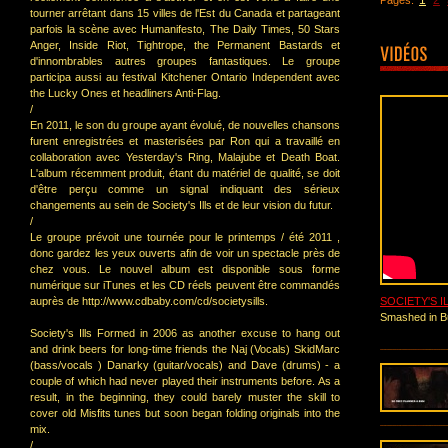
1
2
Pages:
tourner arrêtant dans 15 villes de l'Est du Canada et partageant
parfois la scène avec Humanifesto, The Daily Times, 50 Stars
Anger, Inside Riot, Tightrope, the Permanent Bastards et
d'innombrables autres groupes fantastiques. Le groupe
participa aussi au festival Kitchener Ontario Independent avec
the Lucky Ones et headliners Anti-Flag.
/
En 2011, le son du groupe ayant évolué, de nouvelles chansons
furent enregistrées et masterisées par Ron qui a travaillé en
collaboration avec Yesterday's Ring, Malajube et Death Boat.
L'album récemment produit, étant du matériel de qualité, se doit
d'être perçu comme un signal indiquant des sérieux
changements au sein de Society's Ills et de leur vision du futur.
/
Le groupe prévoit une tournée pour le printemps / été 2011 ,
donc gardez les yeux ouverts afin de voir un spectacle près de
chez vous. Le nouvel album est disponible sous forme
numérique sur iTunes et les CD réels peuvent être commandés
auprès de http://www.cdbaby.com/cd/societysills.
SOCIETY'S I
Smashed in B
Society's Ills Formed in 2006 as another excuse to hang out
and drink beers for long-time friends the Naj (Vocals) SkidMarc
(bass/vocals ) Danarky (guitar/vocals) and Dave (drums) - a
couple of which had never played their instruments before. As a
result, in the beginning, they could barely muster the skill to
cover old Misfits tunes but soon began folding originals into the
mix.
/