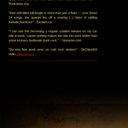
Punknews.org
"their self-titled full-length is more than just a fluke ― over these
14 songs, the quartet fire off a searing [...] blast of rattling
melodic hardcore" - Exclaim.ca
"I can see this becoming a regular rotation release on my car
ride to work, 'cause nothing makes the ride into work better than
some kickass fastbreak punk rock." - Upstarter.com
"Du très bon punk avec un coté rock dedans" - SkOipunKA
radio
www.cfou.ca