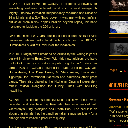
In 2007, Dave moved to Calgary to become a cowboy or
something and was replaced on drums by local swinger J-
Mighty. The new formation independently recorded and released
14 originals and a Box Tops cover. It was met with no fanfare,
but aside from a few copies broken beyond repair, the band
managed to liquidate the 200 unit run.
/
Over the next few years, the band honed their skills playing
numerous shows with local acts such as the BCASA,
Humanifesto & Out of Order in all the local dives.
/
In 2010, J-Mighty was replaced on drums by the young in years
but old in ailments Brent Over. With this new addition, the band
really kicked into gear and even pulled together a 15 stop tour
across Eastern Canada, sharing the stage along the way with
1
2
Pages:
Humanifesto, The Daily Times, 50 Stars Anger, Inside Riot,
Tightrope, the Permanent Bastards and countless other great
bands. They also played at the Kitchener Ontario Independent
music festival alongside the Lucky Ones with Anti-Flag
headlining.
/
Revues - R
By 2011, the band's sound evolved and new songs were
recorded and mastered by Ron who has also worked with
Vendredi, 11
Yesterday's Ring, Malajube and Death Boat. The result is an
"[for] those w
album that signals that the band has taken things seriously for a
Punknews.org "t
change and released a product of quality.
fluke ― over t
/
En savoir plu
The band is planning another tour for spring/summer 2011 so