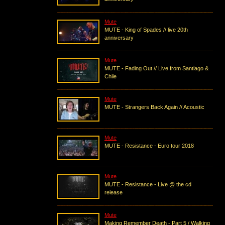
Mute
MUTE - King of Spades // live 20th
anniversary
Mute
MUTE - Fading Out // Live from Santiago &
Chile
Mute
MUTE - Strangers Back Again // Acoustic
Mute
MUTE - Resistance - Euro tour 2018
Mute
MUTE - Resistance - Live @ the cd
release
Mute
Making Remember Death - Part 5 / Walking