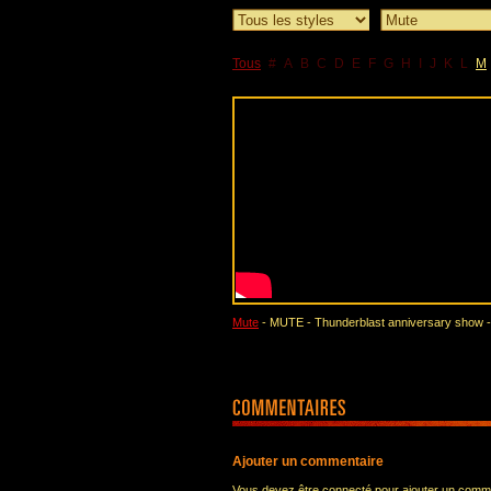
Tous
#
A
B
C
D
E
F
G
H
I
J
K
L
M
Mute
- MUTE - Thunderblast anniversary show -
Ajouter un commentaire
Vous devez être connecté pour ajouter un comm