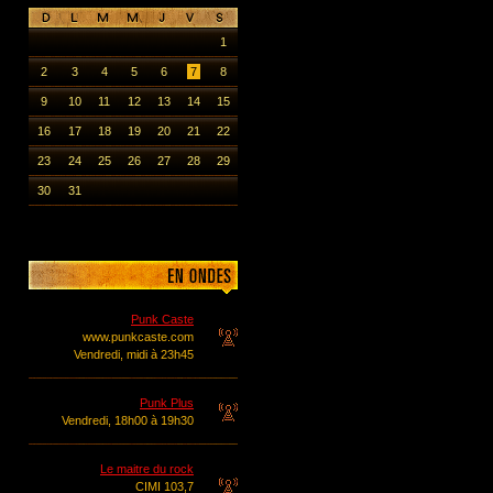
1
2
3
4
5
6
7
8
9
10
11
12
13
14
15
16
17
18
19
20
21
22
23
24
25
26
27
28
29
30
31
Punk Caste
www.punkcaste.com
Vendredi, midi à 23h45
Punk Plus
Vendredi, 18h00 à 19h30
Le maitre du rock
CIMI 103,7