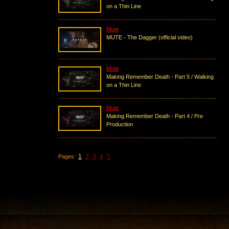
on a Thin Line
Mute
MUTE - The Dagger (official video)
Mute
Making Remember Death - Part 5 / Walking
on a Thin Line
Mute
Making Remember Death - Part 4 / Pre
Production
1
2
3
4
5
Pages: