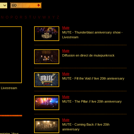
N
O
P
Q
R
S
T
U
V
W
X
Y
Z
Mute
MUTE - Thunderblast anniversary show -
Livestream
Mute
Diffusion en direct de mutepunkrock
Mute
MUTE - Fill the Void // live 20th anniversary
 Livestream
Mute
MUTE - The Pillar // live 20th anniversary
Mute
MUTE - Coming Back // live 20th
anniversary
entaire. Vous