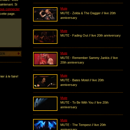
intenant. Si
Mute
ous connecter
MUTE - Zelda & The Dagger // live 20th
 cette page.
anniversary
Mute
MUTE - Fading Out // live 20th anniversary
Mute
MUTE - Remember Sammy Jankis // live
20th anniversary
Mute
er à le faire!
MUTE - Bates Motel // live 20th
anniversary
Mute
MUTE - To Be With You // live 20th
anniversary
Mute
MUTE - The Tempest // live 20th
anniversary