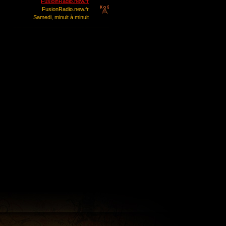
FusioinRadio.new.fr
FusionRadio.new.fr
Samedi, minuit à minuit