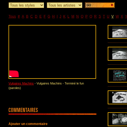
Tous
#
A
B
C
D
E
F
G
H
I
J
K
L
M
N
O
P
Q
R
S
T
U
V
W
X
Vulgaires Machins
- Vulgaires Machins - Terminé le fun
(paroles)
Ajouter un commentaire