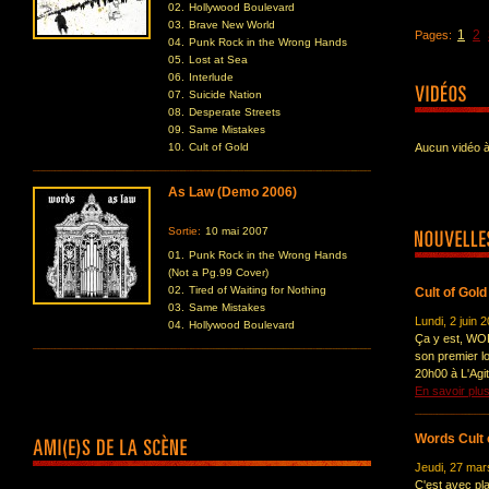
02.
Hollywood Boulevard
03.
Brave New World
1
2
Pages:
04.
Punk Rock in the Wrong Hands
05.
Lost at Sea
06.
Interlude
07.
Suicide Nation
08.
Desperate Streets
09.
Same Mistakes
10.
Cult of Gold
Aucun vidéo à
As Law (Demo 2006)
Sortie:
10 mai 2007
01.
Punk Rock in the Wrong Hands
(Not a Pg.99 Cover)
02.
Tired of Waiting for Nothing
Cult of Gold
03.
Same Mistakes
Lundi, 2 juin 
04.
Hollywood Boulevard
Ça y est, WOR
son premier l
20h00 à L'Agi
En savoir plu
Words Cult 
Jeudi, 27 mar
C'est avec pl