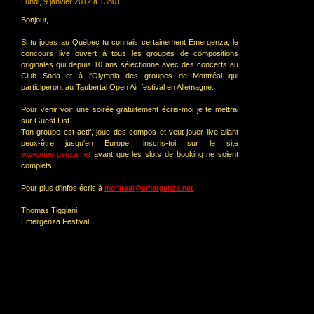
Lundi, 9 janvier 2012 à 13h01
Bonjour,
Si tu joues au Québec tu connais certainement Emergenza, le
concours live ouvert à tous les groupes de compositions
originales qui depuis 10 ans sélectionne avec des concerts au
Club Soda et à l'Olympia des groupes de Montréal qui
participeront au Taubertal Open Air festival en Allemagne.
Pour venir voir une soirée gratuitement écris-moi je te mettrai
sur Guest List.
Ton groupe est actif, joue des compos et veut jouer live allant
peux-être jusqu'en Europe, inscris-toi sur le site
www.emergenza.net
avant que les slots de booking ne soient
complets.
Pour plus d'infos écris à
montreal@emergenza.net
Thomas Tiggiani
Emergenza Festival