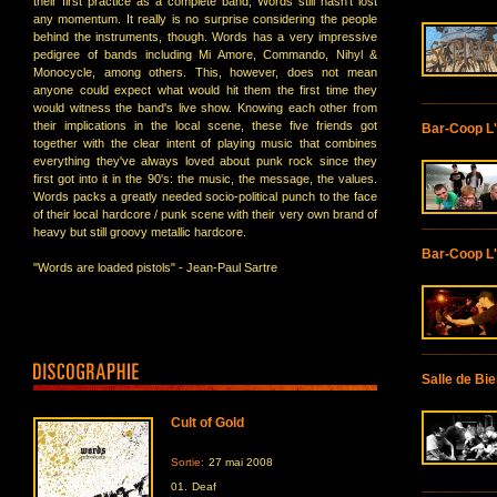
their first practice as a complete band, Words still hasn't lost
any momentum. It really is no surprise considering the people
behind the instruments, though. Words has a very impressive
pedigree of bands including Mi Amore, Commando, Nihyl &
Monocycle, among others. This, however, does not mean
anyone could expect what would hit them the first time they
would witness the band's live show. Knowing each other from
their implications in the local scene, these five friends got
Bar-Coop L
together with the clear intent of playing music that combines
everything they've always loved about punk rock since they
first got into it in the 90's: the music, the message, the values.
Words packs a greatly needed socio-political punch to the face
of their local hardcore / punk scene with their very own brand of
heavy but still groovy metallic hardcore.
Bar-Coop L
"Words are loaded pistols" - Jean-Paul Sartre
Salle de Bie
Cult of Gold
Sortie:
27 mai 2008
01.
Deaf