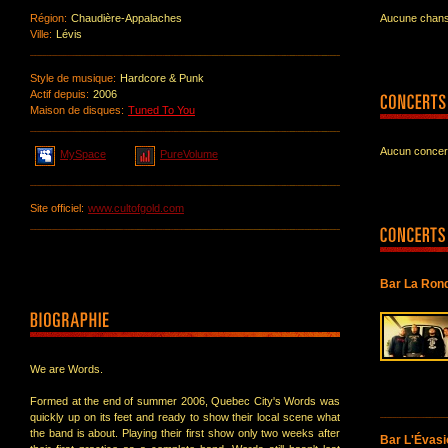
Région:
Chaudière-Appalaches
Aucune chanso
Ville:
Lévis
Style de musique:
Hardcore & Punk
Actif depuis:
2006
Maison de disques:
Tuned To You
Aucun concert
MySpace
PureVolume
Site officiel:
www.cultofgold.com
Bar La Rond
We are Words.
Formed at the end of summer 2006, Quebec City's Words was
quickly up on its feet and ready to show their local scene what
the band is about. Playing their first show only two weeks after
Bar L'Évasi