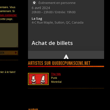
entaire. Vous
intenant. Si
ous connecter
 cette page.
er à le faire!
The Nils
Punk
Montréal