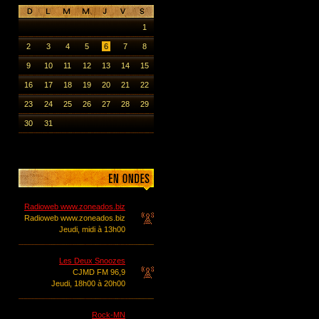
1
2
3
4
5
6
7
8
9
10
11
12
13
14
15
16
17
18
19
20
21
22
23
24
25
26
27
28
29
30
31
Radioweb www.zoneados.biz
Radioweb www.zoneados.biz
Jeudi, midi à 13h00
Les Deux Snoozes
CJMD FM 96,9
Jeudi, 18h00 à 20h00
Rock-MN