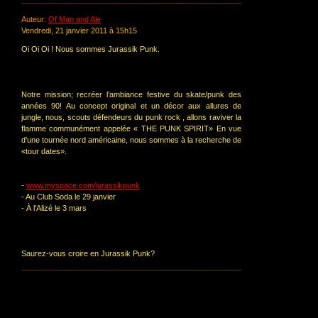
Auteur:
Of Man and Ale
Vendredi, 21 janvier 2011 à 15h15
Oi Oi Oi ! Nous sommes Jurassik Punk.
Notre mission; recréer l’ambiance festive du skate/punk des
années 90! Au concept original et un décor aux allures de
jungle, nous, scouts défendeurs du punk rock , allons raviver la
flamme communément appelée « THE PUNK SPIRIT» En vue
d'une tournée nord américaine, nous sommes à la recherche de
«tour dates».
-
www.myspace.com/jurassikpunk
- Au Club Soda le 29 janvier
- À l'Alizé le 3 mars
Saurez-vous croire en Jurassik Punk?