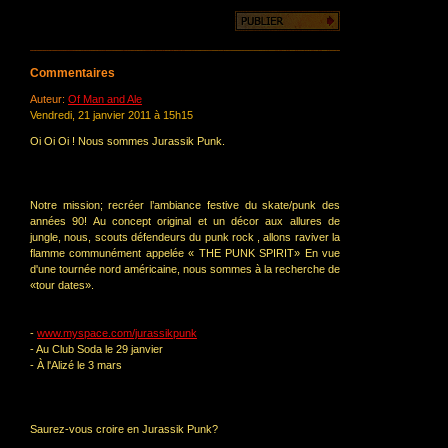
Commentaires
Auteur:
Of Man and Ale
Vendredi, 21 janvier 2011 à 15h15
Oi Oi Oi ! Nous sommes Jurassik Punk.
Notre mission; recréer l’ambiance festive du skate/punk des
années 90! Au concept original et un décor aux allures de
jungle, nous, scouts défendeurs du punk rock , allons raviver la
flamme communément appelée « THE PUNK SPIRIT» En vue
d'une tournée nord américaine, nous sommes à la recherche de
«tour dates».
-
www.myspace.com/jurassikpunk
- Au Club Soda le 29 janvier
- À l'Alizé le 3 mars
Saurez-vous croire en Jurassik Punk?