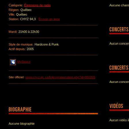
Catégorie:
Émissions de radio
Aucune chanso
Région:
Québec
Ville:
Québec
Station:
CHYZ 94,3
Écoute en ligne
Mardi:
21h00 à 22h30
Aucun concert
Style de musique:
Hardcore & Punk
Actif depuis:
2005
MySpace
Site officiel:
www.chyz.qc.ca/fr/programmation.php?id=000205
Aucun concer
Aucun vidéo à
Aucune biographie