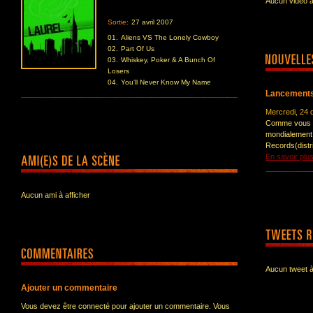
Aucun vidéo à
Sortie:
27 avril 2007
01.
Aliens VS The Lonely Cowboy
02.
Part Of Us
03.
Whiskey, Poker & A Bunch Of
Losers
04.
You'll Never Know My Name
Lancements 
Mercredi, 24
Comme vous le
mondialement l
Records(distr
En savoir plu
Aucun ami à afficher
Aucun tweet à
Ajouter un commentaire
Vous devez être connecté pour ajouter un commentaire. Vous