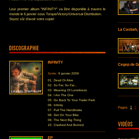
Leur premier album ''INFINITY'' va être disponible à travers le
monde le 6 janvier sous Torque/Victory/Universal Distribution.
Soyez sûr d'avoir votre copie!
La Casbah,
INFINITY
Cegep de G
Sortie:
6 janvier 2009
01.
Dead Or Alive
02.
So Far, So Far...
03.
Meaning Of Loneliness
04.
I Am The One
05.
Go Back To Your Trailer Park
06.
Infinity
1
2
Pages:
07.
Pull The Handbrake
08.
Get On Your Bike
09.
The Next Big Thing
10.
Crashed And Burned
EP