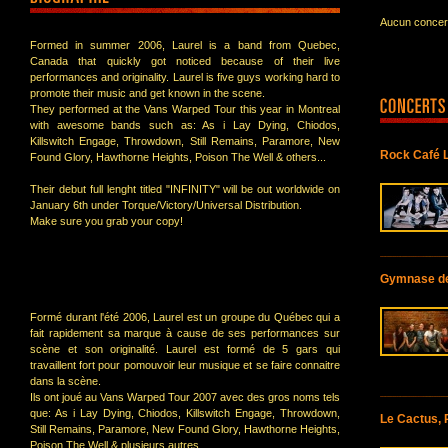
Aucun concert
Formed in summer 2006, Laurel is a band from Quebec,
Canada that quickly got noticed because of their live
performances and originality. Laurel is five guys working hard to
promote their music and get known in the scene.
They performed at the Vans Warped Tour this year in Montreal
with awesome bands such as: As i Lay Dying, Chiodos,
Killswitch Engage, Throwdown, Still Remains, Paramore, New
Rock Café L
Found Glory, Hawthorne Heights, Poison The Well & others...
Their debut full lenght titled "INFINITY" will be out worldwide on
January 6th under Torque/Victory/Universal Distribution.
Make sure you grab your copy!
Gymnase de 
Formé durant l'été 2006, Laurel est un groupe du Québec qui a
fait rapidement sa marque à cause de ses performances sur
scène et son originalité. Laurel est formé de 5 gars qui
travaillent fort pour pomouvoir leur musique et se faire connaitre
dans la scène.
Ils ont joué au Vans Warped Tour 2007 avec des gros noms tels
que: As i Lay Dying, Chiodos, Killswitch Engage, Throwdown,
Le Cactus,
Still Remains, Paramore, New Found Glory, Hawthorne Heights,
Poison The Well & plusieurs autres...