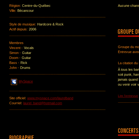
Région:
Centre-du-Québec
Aucune chanso
Ville:
Bécancour
Style de musique:
Hardcore & Rock
Actif depuis:
2006
Membres
Groupe du mo
Vincent -
Vocals
Entrevue ave
Simon -
Guitar
Doom -
Guitar
Bass -
Rick
La citation du
John -
Drums
À tous les ba
soit punk, ha
jamais quand 
MySpace
ou venir voir 
Lire l'entrevue
Site officiel:
www.myspace.com/laurelband
Courriel:
laurel_band@hotmail.com