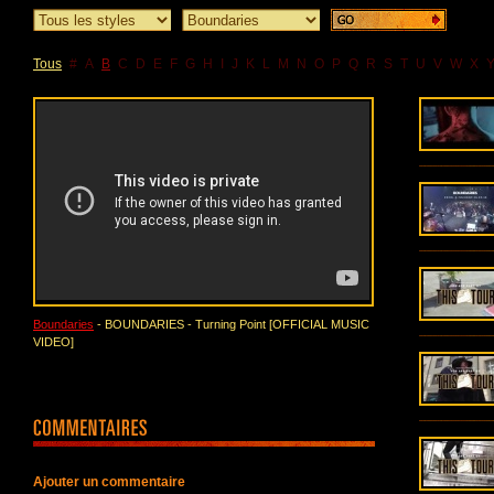
Tous
#
A
B
C
D
E
F
G
H
I
J
K
L
M
N
O
P
Q
R
S
T
U
V
W
X
Boundaries
- BOUNDARIES - Turning Point [OFFICIAL MUSIC
VIDEO]
Ajouter un commentaire