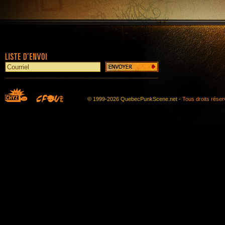
© 1999-2026 QuebecPunkScene.net -
Tous droits rése