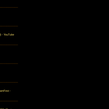
el) - YouTube
zamFest -