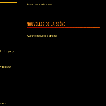
Aucun concert ce soir
Aucune nouvelle à afficher
e - Le party
w (split w/
bsence