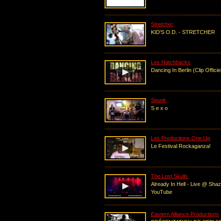
Stretcher
KID'S O.D. - STRETCHER
Les Hatchbacks
Dancing In Berlin (Clip Offici
Spunk
S e x o
Les Productions One Up
Le Festival Rockaganza!
The Lost Skulls
Already In Hell - Live @ Sha
YouTube
Eastern Alliance Productions