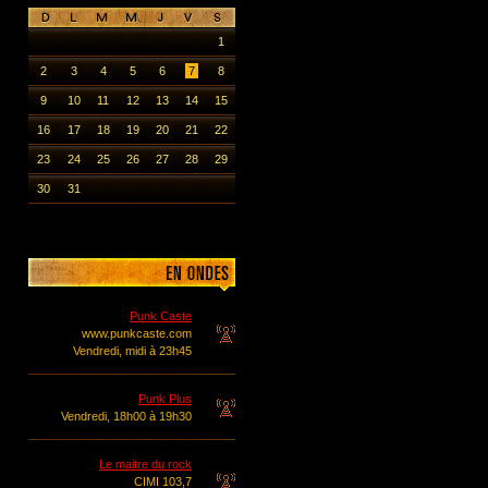
1
2
3
4
5
6
7
8
9
10
11
12
13
14
15
16
17
18
19
20
21
22
23
24
25
26
27
28
29
30
31
Punk Caste
www.punkcaste.com
Vendredi, midi à 23h45
Punk Plus
Vendredi, 18h00 à 19h30
Le maitre du rock
CIMI 103,7