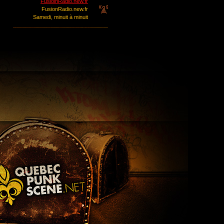
FusioinRadio.new.fr
FusionRadio.new.fr
Samedi, minuit à minuit