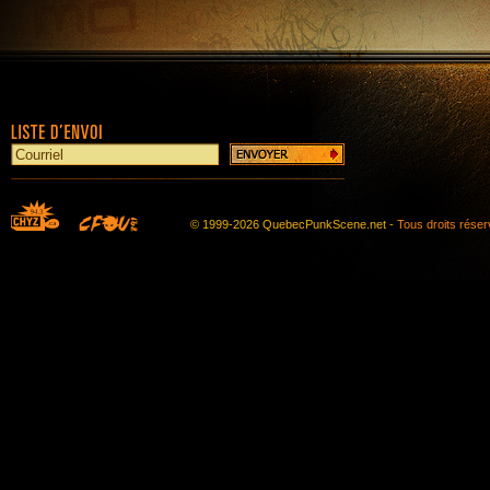
© 1999-2026 QuebecPunkScene.net -
Tous droits rése