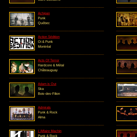
Achigan
Punk
Québec
Action Sédition
Oi & Punk
Montréal
Acts Of Terror
Hardcore & Métal
Châteauguay
Adam is Out
Ska
Bois-des-Filion
Admirals
Punk & Rock
Alma
L'Affaire Machin
Punk & Rock