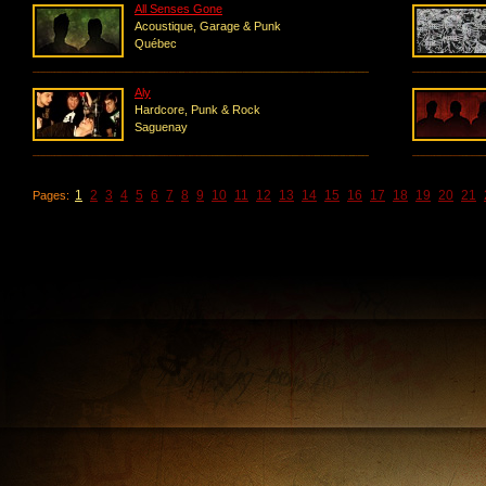
All Senses Gone
Acoustique, Garage & Punk
Québec
Aly
Hardcore, Punk & Rock
Saguenay
1
2
3
4
5
6
7
8
9
10
11
12
13
14
15
16
17
18
19
20
21
Pages: