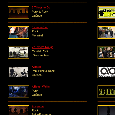
3 Things to Do
Punk & Rock
Québec
5 cent refund
Rock
Montréal
72 Riviere Rouge
Métal & Rock
L'Assomption
Aarsen
Pop, Punk & Rock
Gatineau
A Beast Within
Punk
Québec
Absynthe
Rock
Saint-Eustache