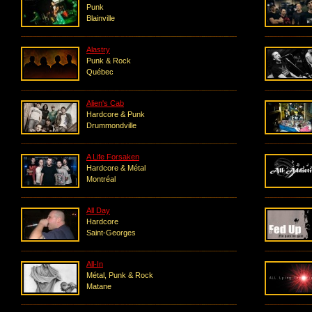
Punk
Blainville
Alastry
Punk & Rock
Québec
Alien's Cab
Hardcore & Punk
Drummondville
A Life Forsaken
Hardcore & Métal
Montréal
All Day
Hardcore
Saint-Georges
All-In
Métal, Punk & Rock
Matane