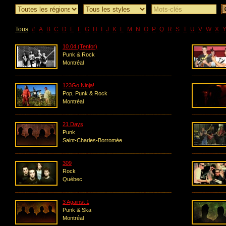
Tous
#
A
B
C
D
E
F
G
H
I
J
K
L
M
N
O
P
Q
R
S
T
U
V
W
X
10.04 (Tenfor)
Punk & Rock
Montréal
123Go Ninja!
Pop, Punk & Rock
Montréal
21 Days
Punk
Saint-Charles-Borromée
309
Rock
Québec
3 Against 1
Punk & Ska
Montréal