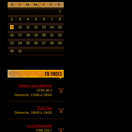
1
2
3
4
5
6
7
8
9
10
11
12
13
14
15
16
17
18
19
20
21
22
23
24
25
26
27
28
29
30
31
Rendez-vous Waterloo
CFAK 88,3
Dimanche, 17h00 à 19h00
Punk Plus
Dimanche, 18h00 à 19h30
Le Confessionnal
CIMI 103,7