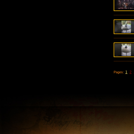
1
2
Pages: