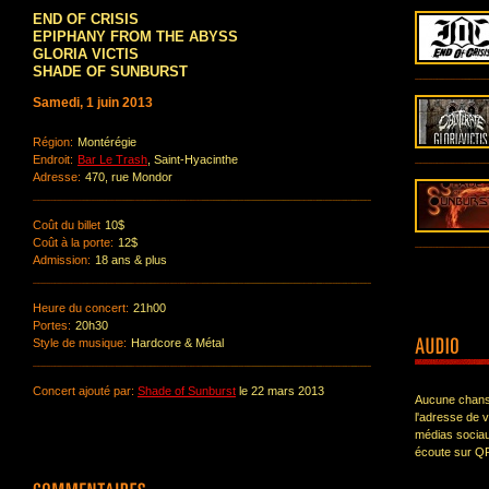
END OF CRISIS
EPIPHANY FROM THE ABYSS
GLORIA VICTIS
SHADE OF SUNBURST
Samedi, 1 juin 2013
Région:
Montérégie
Endroit:
Bar Le Trash
, Saint-Hyacinthe
Adresse:
470, rue Mondor
Coût du billet
10$
Coût à la porte:
12$
Admission:
18 ans & plus
Heure du concert:
21h00
Portes:
20h30
Style de musique:
Hardcore & Métal
Concert ajouté par:
Shade of Sunburst
le 22 mars 2013
Aucune chanso
l'adresse de 
médias sociau
écoute sur Q