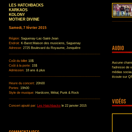
LES HATCHBACKS
KARKAOS
KOLONY
MOTHER DIVINE
Samedi, 7 février 2015
Région:
Saguenay-Lac-Saint-Jean
Endroit:
K-Baret:Maison des musiciens, Saguenay
Adresse:
2725 Boulevard du Royaume, Jonquière
Coût du billet
10$
Aucune chanso
Coût à la porte:
15$
l'adresse de 
Admission:
18 ans & plus
médias sociau
écoute sur Q
Heure du concert:
20h00
Portes:
19h00
Style de musique:
Hardcore, Métal, Punk & Rock
Concert ajouté par:
Les Hatchbacks
le 22 janvier 2015