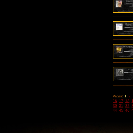
1
2
Pages:
16
17
18
30
31
32
44
45
46