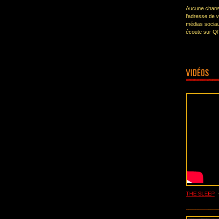
Aucune chanso
l'adresse de 
médias sociau
écoute sur Q
THE SLEEP
-