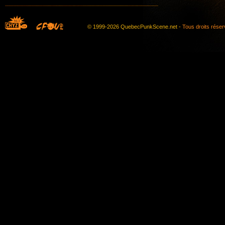
© 1999-2026 QuebecPunkScene.net -
Tous droits rése