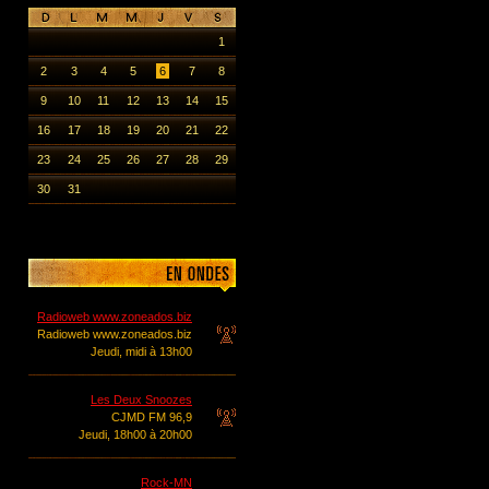
1
2
3
4
5
6
7
8
9
10
11
12
13
14
15
16
17
18
19
20
21
22
23
24
25
26
27
28
29
30
31
Radioweb www.zoneados.biz
Radioweb www.zoneados.biz
Jeudi, midi à 13h00
Les Deux Snoozes
CJMD FM 96,9
Jeudi, 18h00 à 20h00
Rock-MN