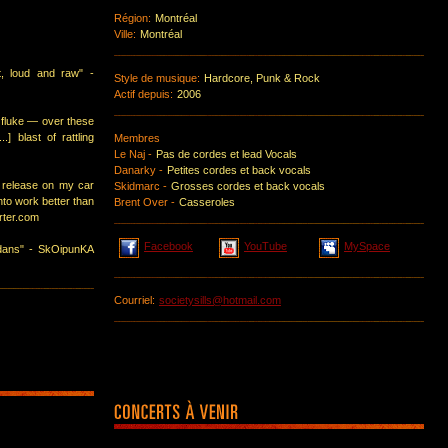
Région:
Montréal
Ville:
Montréal
t, loud and raw" -
Style de musique:
Hardcore, Punk & Rock
Actif depuis:
2006
 a fluke ― over these
.] blast of rattling
Membres
Le Naj -
Pas de cordes et lead Vocals
Danarky -
Petites cordes et back vocals
n release on my car
Skidmarc -
Grosses cordes et back vocals
nto work better than
Brent Over -
Casseroles
rter.com
Facebook
YouTube
MySpace
dans" - SkOipunKA
Courriel:
societysills@hotmail.com