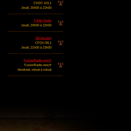
CH2O 103,1
Jeudi, 20h00 à 22h00
Trinite Radio
Jeudi, 20h00 à 22h00
SkOipunkA
CFOU 89,1
Jeudi, 21h00 à 23h00
FusioinRadio.new.fr
FusionRadio.new.fr
Vendredi, minuit à minuit