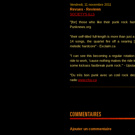
Vendredi, 11 novembre 2011
Revues - Reviews
SOCIETY'S ILLS
"[for] those who like their punk rock fas
Punknews.org
"their self-titled full-length is more than just
14 songs, the quartet fire off a searing [..
melodic hardcore" - Exclaim.ca
"I can see this becoming a regular rotatio
ride to work, 'cause nothing makes the ride i
some kickass fastbreak punk rock." - Upsta
"Du très bon punk avec un coté rock de
radio
www.cfou.ca
Ajouter un commentaire