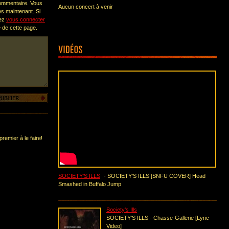
commentaire. Vous
Aucun concert à venir
s maintenant. Si
vez
vous connecter
te de cette page.
remier à le faire!
SOCIETY'S ILLS
- SOCIETY'S ILLS [SNFU COVER] Head
Smashed in Buffalo Jump
Society's Ills
SOCIETY'S ILLS - Chasse-Gallerie [Lyric
Video]