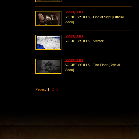
Society's Ills
SOCIETY'S ILLS - Line of Sight [Official
Video]
Society's Ills
SOCIETY'S ILLS - 'Winter'
Society's Ills
SOCIETY'S ILLS - The Floor [Official
Video]
1
2
3
Pages: