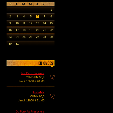
1
2
3
4
5
6
7
8
9
10
11
12
13
14
15
16
17
18
19
20
21
22
23
24
25
26
27
28
29
30
31
Les Deux Snoozes
CJMD FM 96,9
Jeudi, 18h00 à 20h00
Rock-MN
CKMN 96,5
Jeudi, 19h00 à 21h00
Du Punk Au Presbytère