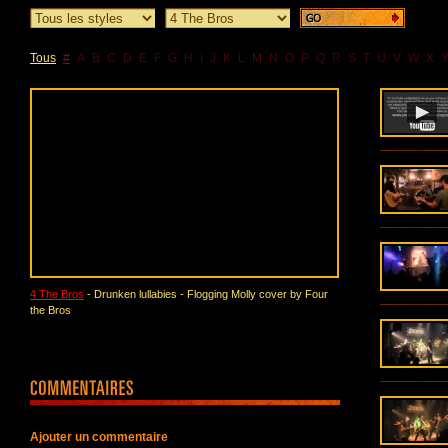
Tous
#
A
B
C
D
E
F
G
H
I
J
K
L
M
N
O
P
Q
R
S
T
U
V
W
X
4 The Bros
- Drunken lullabies - Flogging Molly cover by Four
the Bros
Ajouter un commentaire