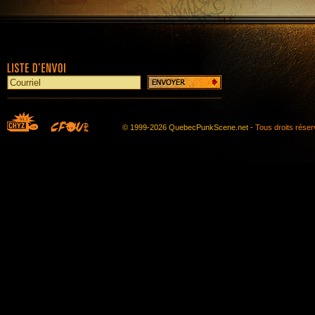
© 1999-2026 QuebecPunkScene.net -
Tous droits rése