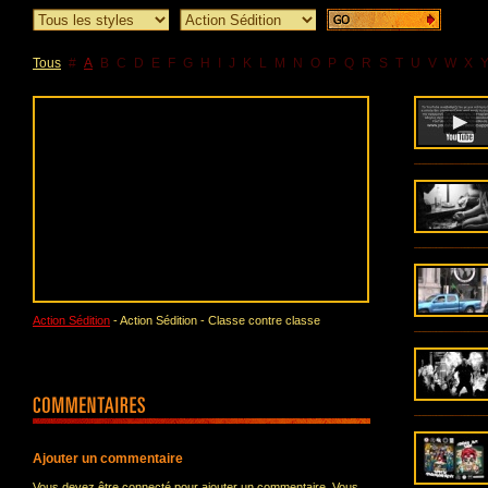
Tous
#
A
B
C
D
E
F
G
H
I
J
K
L
M
N
O
P
Q
R
S
T
U
V
W
X
Action Sédition
- Action Sédition - Classe contre classe
Ajouter un commentaire
Vous devez être connecté pour ajouter un commentaire. Vous