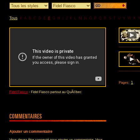
Tous
#
A
B
C
D
E
F
G
H
I
J
K
L
M
N
O
P
Q
R
S
T
U
V
W
X
1
Pages:
Fidel Fiasco
- Fidel Fiasco partout au QuÃ©bec
Ajouter un commentaire
Vous devez être connecté pour ajouter un commentaire. Vous