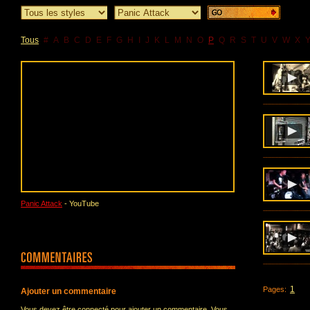
Tous
#
A
B
C
D
E
F
G
H
I
J
K
L
M
N
O
P
Q
R
S
T
U
V
W
X
Panic Attack
- YouTube
1
Pages:
Ajouter un commentaire
Vous devez être connecté pour ajouter un commentaire. Vous