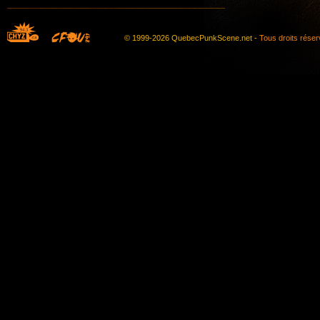
© 1999-2026 QuebecPunkScene.net -
Tous droits rése