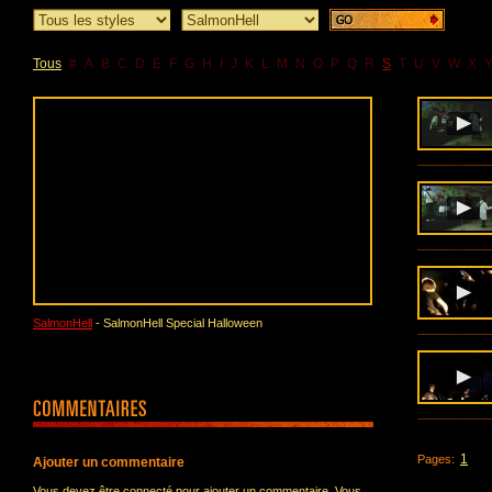
Tous
#
A
B
C
D
E
F
G
H
I
J
K
L
M
N
O
P
Q
R
S
T
U
V
W
X
SalmonHell
- SalmonHell Special Halloween
1
Pages:
Ajouter un commentaire
Vous devez être connecté pour ajouter un commentaire. Vous