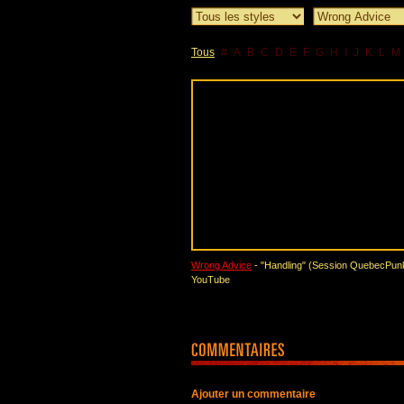
Tous
#
A
B
C
D
E
F
G
H
I
J
K
L
M
Wrong Advice
- "Handling" (Session QuebecPun
YouTube
Ajouter un commentaire