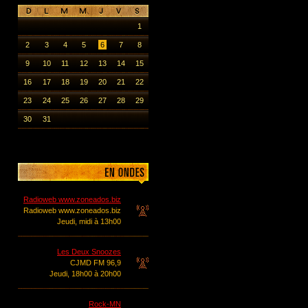
1
2
3
4
5
6
7
8
9
10
11
12
13
14
15
16
17
18
19
20
21
22
23
24
25
26
27
28
29
30
31
Radioweb www.zoneados.biz
Radioweb www.zoneados.biz
Jeudi, midi à 13h00
Les Deux Snoozes
CJMD FM 96,9
Jeudi, 18h00 à 20h00
Rock-MN