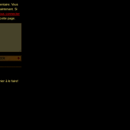
entaire. Vous
intenant. Si
ous connecter
 cette page.
er à le faire!