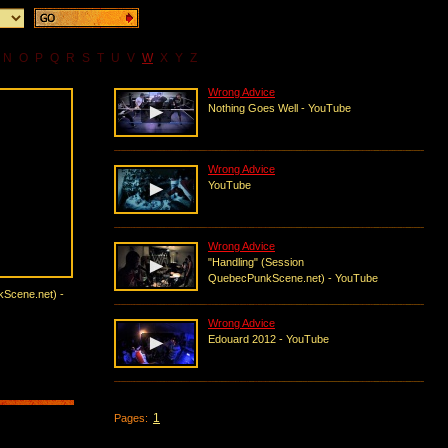
N
O
P
Q
R
S
T
U
V
W
X
Y
Z
Wrong Advice
Nothing Goes Well - YouTube
Wrong Advice
YouTube
Wrong Advice
"Handling" (Session
QuebecPunkScene.net) - YouTube
kScene.net) -
Wrong Advice
Edouard 2012 - YouTube
1
Pages: