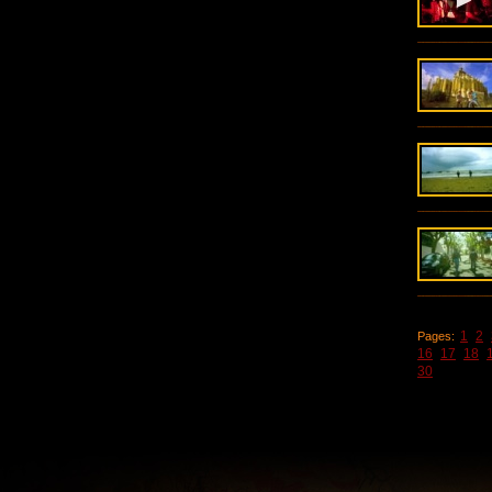
1
2
Pages:
16
17
18
30