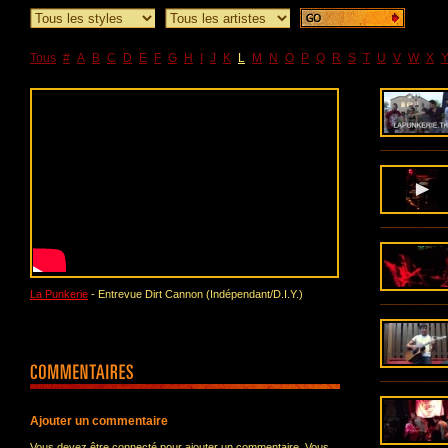
Tous
#
A
B
C
D
E
F
G
H
I
J
K
L
M
N
O
P
Q
R
S
T
U
V
W
X
La Punkerie
- Entrevue Dirt Cannon (Indépendant/D.I.Y.)
Ajouter un commentaire
Vous devez être connecté pour ajouter un commentaire. Vous