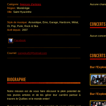
Catégorie:
Agences d'artistes
Aucune chanso
Région:
Montérégie
Ville:
Saint-Hyacinthe
Style de musique:
Acoustique, Emo, Garage, Hardcore, Métal,
Oi, Pop, Punk, Rock & Ska
Actif depuis:
2007
Aucun concert
Facebook
Courriel:
sangoku82@hotmail.com
Bar l'Explo
Notre mission est de vous faire découvir le plein potentiel de
Bar l'Explo
nos jeunes artistes et de les gérer leur carrière partout à
travers le Québec et le monde entier!