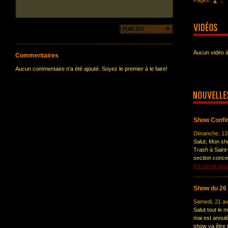
1
2
Pages:
Aucun vidéo à
Commentaires
Aucun commentaire n'a été ajouté. Soyez le premier à le faire!
Show Confi
Dimanche, 13
Salut, Mon sho
Trash à Saint
section concer
En savoir plu
Show du 26 
Samedi, 21 av
Salut tout l
mai est annul
show va être r