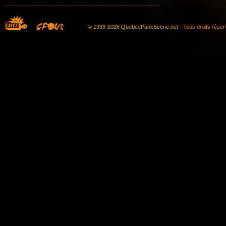
© 1999-2026 QuebecPunkScene.net -
Tous droits rése