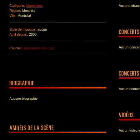
Catégorie:
Magazines
Aucune chanso
Région:
Montréal
Ville:
Montréal
Style de musique:
aucun
Actif depuis:
2008
Aucun concert
Courriel:
info@anti-turbo.com
Aucun concer
Aucune biographie
Aucun vidéo à