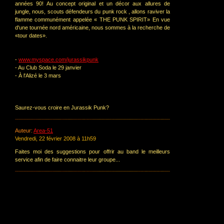
années 90! Au concept original et un décor aux allures de
jungle, nous, scouts défendeurs du punk rock , allons raviver la
flamme communément appelée « THE PUNK SPIRIT» En vue
d'une tournée nord américaine, nous sommes à la recherche de
«tour dates».
-
www.myspace.com/jurassikpunk
- Au Club Soda le 29 janvier
- À l'Alizé le 3 mars
Saurez-vous croire en Jurassik Punk?
Auteur:
Area-51
Vendredi, 22 février 2008 à 11h59
Faites moi des suggestions pour offrir au band le meilleurs
service afin de faire connaitre leur groupe...