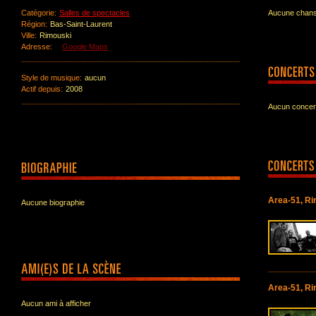
Catégorie:
Salles de spectacles
Aucune chanso
Région:
Bas-Saint-Laurent
Ville:
Rimouski
Adresse:
Google Maps
Style de musique:
aucun
Actif depuis:
2008
Aucun concert
Area-51, R
Aucune biographie
Area-51, R
Aucun ami à afficher