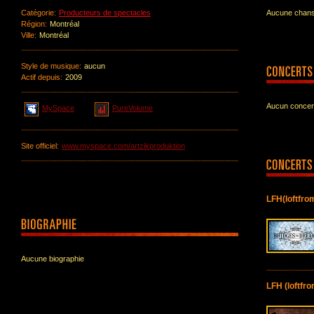
Catégorie:
Producteurs de spectacles
Aucune chanso
Région:
Montréal
Ville:
Montréal
Style de musique:
aucun
Actif depuis:
2009
Aucun concert
MySpace
PureVolume
Site officiel:
www.myspace.com/artzikproduktion
LFH(loftfrom
Aucune biographie
LFH (loftfro