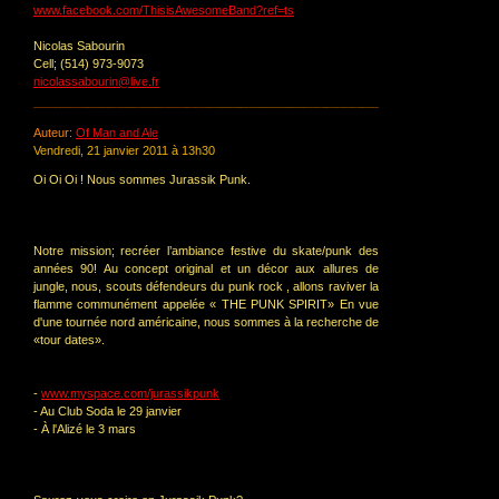
www.facebook.com/ThisisAwesomeBand?ref=ts
Nicolas Sabourin
Cell; (514) 973-9073
nicolassabourin@live.fr
Auteur:
Of Man and Ale
Vendredi, 21 janvier 2011 à 13h30
Oi Oi Oi ! Nous sommes Jurassik Punk.
Notre mission; recréer l’ambiance festive du skate/punk des
années 90! Au concept original et un décor aux allures de
jungle, nous, scouts défendeurs du punk rock , allons raviver la
flamme communément appelée « THE PUNK SPIRIT» En vue
d'une tournée nord américaine, nous sommes à la recherche de
«tour dates».
-
www.myspace.com/jurassikpunk
- Au Club Soda le 29 janvier
- À l'Alizé le 3 mars