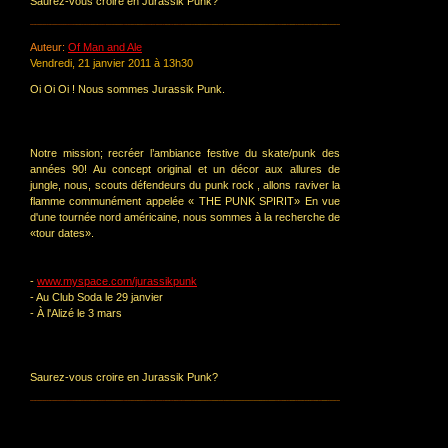
Saurez-vous croire en Jurassik Punk?
Auteur:
Of Man and Ale
Vendredi, 21 janvier 2011 à 13h30
Oi Oi Oi ! Nous sommes Jurassik Punk.
Notre mission; recréer l’ambiance festive du skate/punk des
années 90! Au concept original et un décor aux allures de
jungle, nous, scouts défendeurs du punk rock , allons raviver la
flamme communément appelée « THE PUNK SPIRIT» En vue
d'une tournée nord américaine, nous sommes à la recherche de
«tour dates».
-
www.myspace.com/jurassikpunk
- Au Club Soda le 29 janvier
- À l'Alizé le 3 mars
Saurez-vous croire en Jurassik Punk?