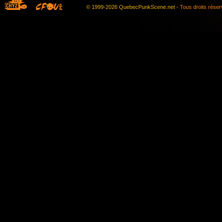
© 1999-2026 QuebecPunkScene.net -
Tous droits rése