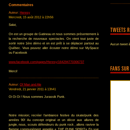
Commentaires
Auteur:
Heresy
Mercredi, 15 août 2012 à 22h56
Salut,
On est un groupe de Gatineau et nous sommes présentement à
la recherche de nouveaux spectacles. On vient tout juste de
sortir notre 1ère démo et on est prêt à se déplacer partout au
Aucun tweet à
Québec. Vous pouvez aller écouter notre démo sur MySpace
ou Facebook
www.facebook.com/pages/Heresy/164294770306737
Merci!
Auteur:
Of Man and Ale
Vendredi, 21 janvier 2011 à 13h41
Oi Oi Oi ! Nous sommes Jurassik Punk.
Notre mission; recréer l’ambiance festive du skate/punk des
années 90! Au concept original et un décor aux allures de
jungle, nous, scouts défendeurs du punk rock , allons raviver la
flamme communément appelée « THE PUNK SPIRIT» En vue