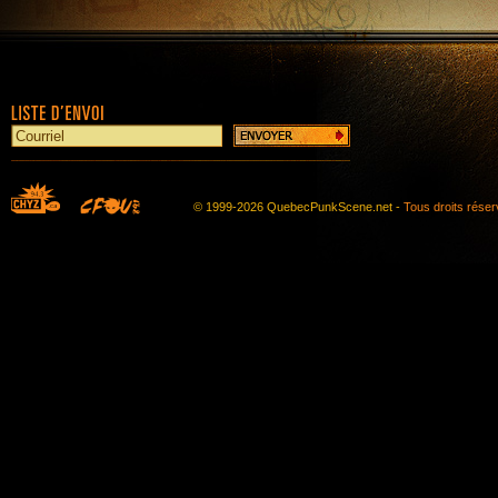
© 1999-2026 QuebecPunkScene.net -
Tous droits rése