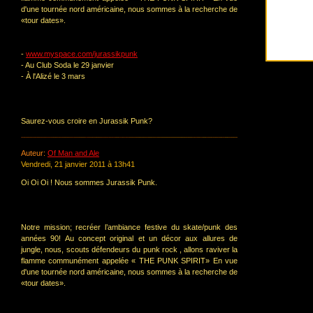
d'une tournée nord américaine, nous sommes à la recherche de
«tour dates».
-
www.myspace.com/jurassikpunk
- Au Club Soda le 29 janvier
- À l'Alizé le 3 mars
Saurez-vous croire en Jurassik Punk?
Auteur:
Of Man and Ale
Vendredi, 21 janvier 2011 à 13h41
Oi Oi Oi ! Nous sommes Jurassik Punk.
Notre mission; recréer l’ambiance festive du skate/punk des
années 90! Au concept original et un décor aux allures de
jungle, nous, scouts défendeurs du punk rock , allons raviver la
flamme communément appelée « THE PUNK SPIRIT» En vue
d'une tournée nord américaine, nous sommes à la recherche de
«tour dates».