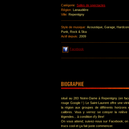
Catégorie:
Salles de spectacles
Région:
Lanaudière
Ville:
Repentigny
Style de musique:
Acoustique, Garage, Hardcore,
Punk, Rock & Ska
Actif depuis:
2009
Facebook
situé au 283 Notre-Dame à Repentigny (en fac
rouge Google ! ) Le Saint-Laurent offre une vit
la région aux groupes de différents horizons e
calibres. Vous y verrez se cotoyer la relève
légendes... à condition d'y être!
On vous attend; suivez-nous sur Facebook; on
trucs cool et ça fait juste commencer.