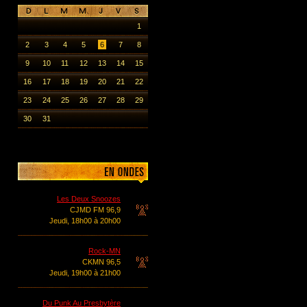
1
2
3
4
5
6
7
8
9
10
11
12
13
14
15
16
17
18
19
20
21
22
23
24
25
26
27
28
29
30
31
Les Deux Snoozes
CJMD FM 96,9
Jeudi, 18h00 à 20h00
Rock-MN
CKMN 96,5
Jeudi, 19h00 à 21h00
Du Punk Au Presbytère