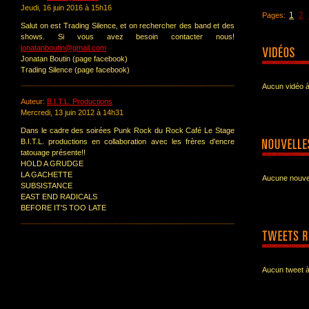
Jeudi, 16 juin 2016 à 15h16
1
2
Pages:
Salut on est Trading Silence, et on rechercher des band et des
shows. Si vous avez besoin contacter nous!
jonatanboutin@gmail.com
Jonatan Boutin (page facebook)
Trading Silence (page facebook)
Aucun vidéo à
Auteur:
B.I.T.L. Productions
Mercredi, 13 juin 2012 à 14h31
Dans le cadre des soirées Punk Rock du Rock Café Le Stage
B.I.T.L. productions en collaboration avec les frères d'encre
tatouage présente!!
HOLD A GRUDGE
LA GACHETTE
Aucune nouvel
SUBSISTANCE
EAST END RADICALS
BEFORE IT'S TOO LATE
Aucun tweet à