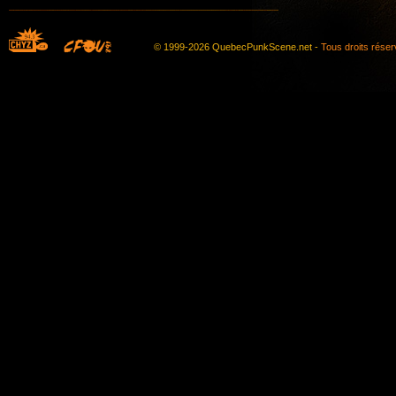
© 1999-2026 QuebecPunkScene.net -
Tous droits rése