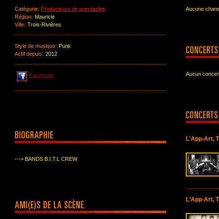
Catégorie:
Producteurs de spectacles
Aucune chanso
Région:
Mauricie
Ville:
Trois-Rivières
Style de musique:
Punk
Actif depuis:
2012
Aucun concert
Facebook
L'App-Art, T
---> BANDS B.I.T.L CREW
L'App-Art, T