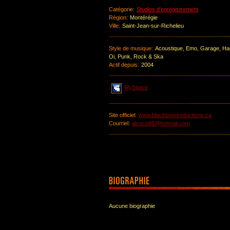
Catégorie:
Studios d'enregistrement
Région:
Montérégie
Ville:
Saint-Jean-sur-Richelieu
Style de musique:
Acoustique, Emo, Garage, Har
Oi, Punk, Rock & Ska
Actif depuis:
2004
MySpace
Site officiel:
www.blackboxproductions.ca
Courriel:
alcoco86@hotmail.com
Aucune biographie