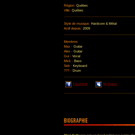
Région:
Québec
Ville:
Québec
Style de musique:
Hardcore & Métal
Actif depuis:
2009
Membres
Max -
Guitar
Alex -
Guitar
Gui -
Vocal
Mick -
Bass
Seb -
Keyboard
??? -
Drum
Facebook
MySpace