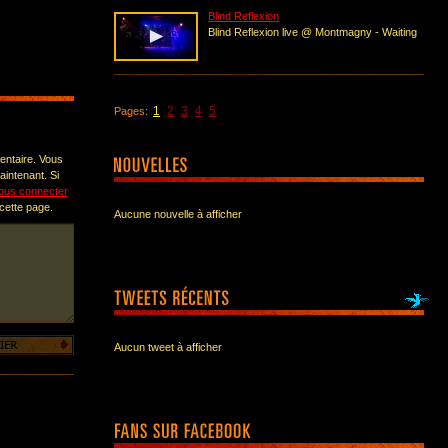
Blind Reflexion
Blind Reflexion live @ Montmagny - Waiting
1
2
3
4
5
Pages:
entaire. Vous
intenant. Si
ous connecter
 cette page.
Aucune nouvelle à afficher
Aucun tweet à afficher