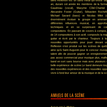
Blind Reflexion est un band métal qui existe de
an, durant cet année les membres de la forma
Gaudreau (vocal), Maxyme Côté-Chantal (
Alexandre Foster (Guitar), Sébastien Rochefo
Michael Savard (bass) et Nicolas Milot (d
énormément évoluer le groupe en amenan
différentes influences musical, en approfo
techniques et en se surpensant de com
compositions. En passant de covers à compos,
de 14 compositions à son actif, composés la majo
guitar et écrit par le chanteur. Toujours à 
nouvelles opportunités pour jouer devant un
Reflexion s'est produit sur les scènes de québ
ainsi qu'à Saint-Augustin pour le concour musiq
talent afin de pouvoir gagner un enregistremen
pas assez commercial pour musique plus, malh
band en sort sans bourse mais avec plusieurs 
belle expérience de scène.Le band demeure tou
des nouvelles expériences et des nouvelles oppo
vivre à fond leur amour de la musique et de la s