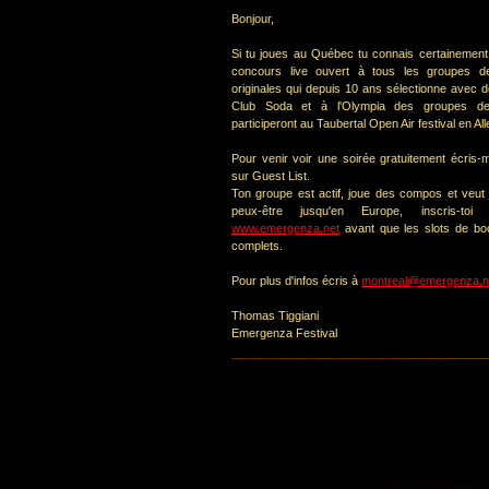
Bonjour,
Si tu joues au Québec tu connais certainemen
concours live ouvert à tous les groupes d
originales qui depuis 10 ans sélectionne avec 
Club Soda et à l'Olympia des groupes de
participeront au Taubertal Open Air festival en A
Pour venir voir une soirée gratuitement écris-m
sur Guest List.
Ton groupe est actif, joue des compos et veut j
peux-être jusqu'en Europe, inscris-toi
www.emergenza.net
avant que les slots de bo
complets.
Pour plus d'infos écris à
montreal@emergenza.n
Thomas Tiggiani
Emergenza Festival