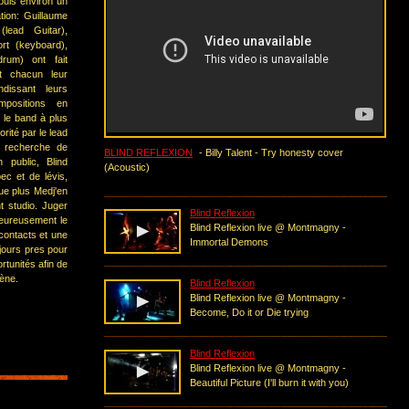
puis environ un
tion: Guillaume
lead Guitar),
rt (keyboard),
rum) ont fait
t chacun leur
ndissant leurs
positions en
 le band à plus
rité par le lead
la recherche de
BLIND REFLEXION
- Billy Talent - Try honesty cover
 public, Blind
(Acoustic)
ec et de lévis,
ue plus Medj'en
t studio. Juger
Blind Reflexion
eureusement le
Blind Reflexion live @ Montmagny -
contacts et une
Immortal Demons
jours pres pour
rtunités afin de
cène.
Blind Reflexion
Blind Reflexion live @ Montmagny -
Become, Do it or Die trying
Blind Reflexion
Blind Reflexion live @ Montmagny -
Beautiful Picture (I'll burn it with you)