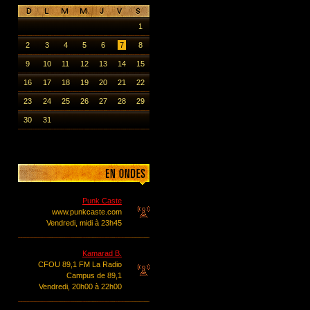
1
2
3
4
5
6
7
8
9
10
11
12
13
14
15
16
17
18
19
20
21
22
23
24
25
26
27
28
29
30
31
Punk Caste
www.punkcaste.com
Vendredi, midi à 23h45
Kamarad B.
CFOU 89,1 FM La Radio
Campus de 89,1
Vendredi, 20h00 à 22h00