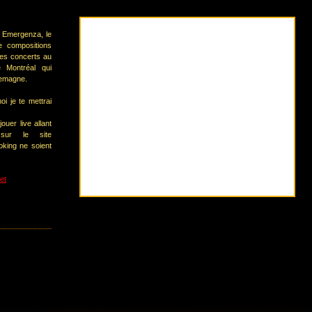
t Emergenza, le
e compositions
des concerts au
 Montréal qui
llemagne.
oi je te mettrai
ouer live allant
 sur le site
oking ne soient
et