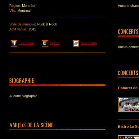
Région:
Montréal
Aucune chanso
Ville:
Montréal
Style de musique:
Punk & Rock
Actif depuis:
2011
Facebook
Twitter
Bandcamp
Aucun concert
Cabaret de 
Aucune biographie
Bistro Le S