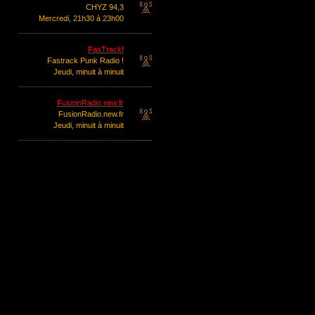
CHYZ 94,3
Mercredi, 21h30 à 23h00
FasTrack!
Fastrack Punk Radio !
Jeudi, minuit à minuit
FusioinRadio.new.fr
FusionRadio.new.fr
Jeudi, minuit à minuit