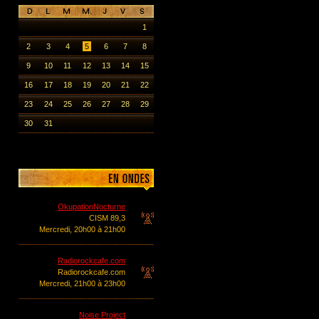
1
2
3
4
5
6
7
8
9
10
11
12
13
14
15
16
17
18
19
20
21
22
23
24
25
26
27
28
29
30
31
OkupationNocturne
CISM 89,3
Mercredi, 20h00 à 21h00
Radiorockcafe.com
Radiorockcafe.com
Mercredi, 21h00 à 23h00
Noise Project