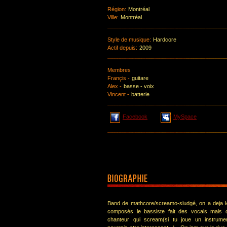
Région:
Montréal
Ville:
Montréal
Style de musique:
Hardcore
Actif depuis:
2009
Membres
Françis -
guitare
Alex -
basse - voix
Vincent -
batterie
Facebook
MySpace
Band de mathcore/screamo-sludgé, on a deja 
composés le bassiste fait des vocals mais
chanteur qui scream(si tu joue un instrum