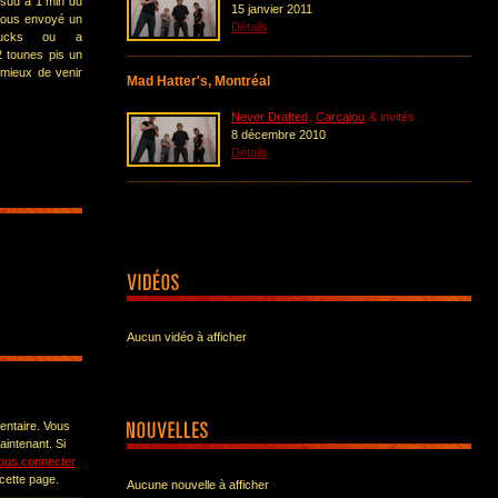
e-sud a 1 min du
15 janvier 2011
 nous envoyé un
Détails
usucks ou a
 tounes pis un
 mieux de venir
Mad Hatter's, Montréal
Never Drafted
,
Carcajou
& invités
8 décembre 2010
Détails
Aucun vidéo à afficher
entaire. Vous
intenant. Si
ous connecter
 cette page.
Aucune nouvelle à afficher