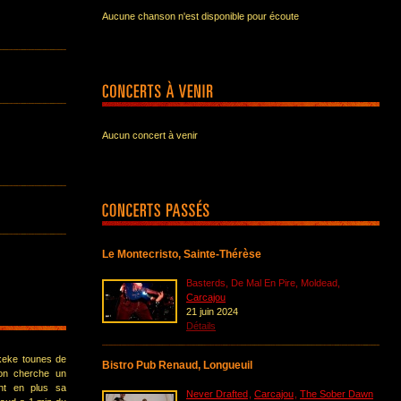
Aucune chanson n'est disponible pour écoute
Aucun concert à venir
Le Montecristo, Sainte-Thérèse
Basterds, De Mal En Pire, Moldead,
Carcajou
21 juin 2024
Détails
keke tounes de
Bistro Pub Renaud, Longueuil
 on cherche un
ent en plus sa
Never Drafted
,
Carcajou
,
The Sober Dawn