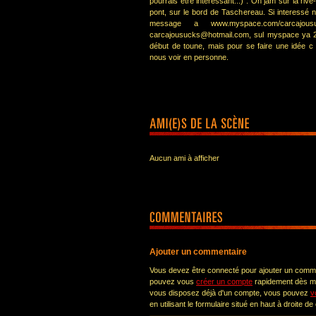
pourrais etre interessant...) . On jam sur la riv
pont, sur le bord de Taschereau. Si interessé
message a www.myspace.com/carcajo
carcajousucks@hotmail.com, sul myspace ya 2
début de toune, mais pour se faire une idée c
nous voir en personne.
Aucun ami à afficher
Ajouter un commentaire
Vous devez être connecté pour ajouter un comm
pouvez vous
créer un compte
rapidement dès ma
vous disposez déjà d'un compte, vous pouvez
v
en utilisant le formulaire situé en haut à droite de