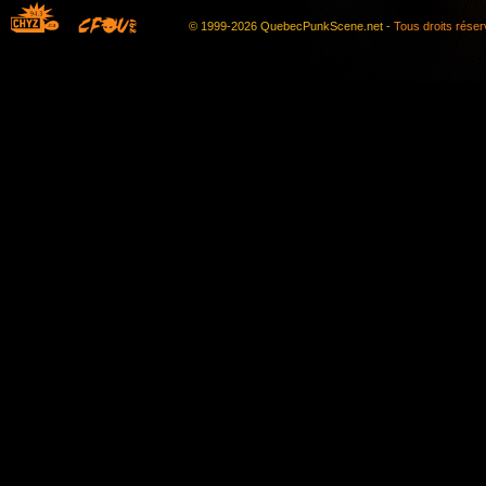
© 1999-2026 QuebecPunkScene.net -
Tous droits rése