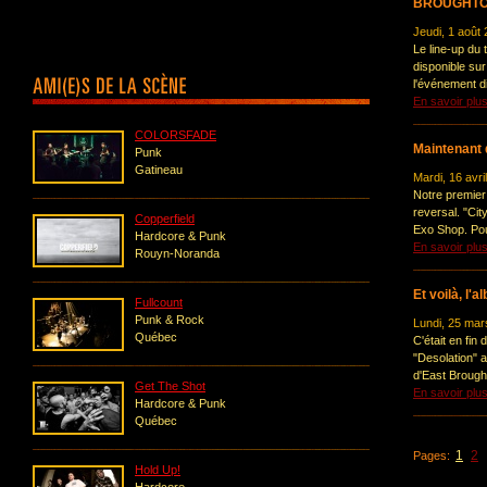
BROUGHTON
Jeudi, 1 août
Le line-up du
disponible sur
l'événement d
En savoir plu
COLORSFADE
Maintenant 
Punk
Gatineau
Mardi, 16 avri
Notre premier
reversal. "Ci
Copperfield
Exo Shop. Pou
Hardcore & Punk
En savoir plu
Rouyn-Noranda
Et voilà, l'a
Fullcount
Punk & Rock
Lundi, 25 mar
Québec
C'était en fi
"Desolation" 
d'East Brought
Get The Shot
En savoir plu
Hardcore & Punk
Québec
1
2
Pages:
Hold Up!