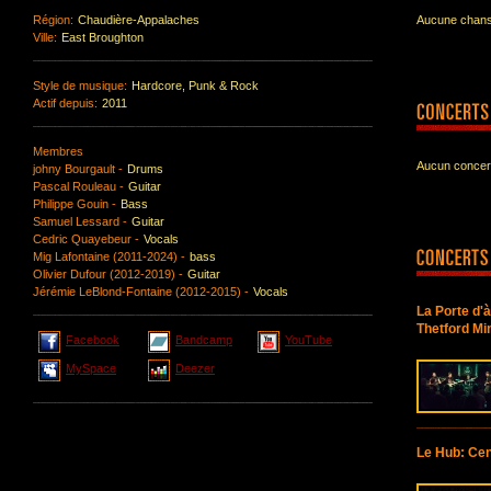
Région:
Chaudière-Appalaches
Aucune chanso
Ville:
East Broughton
Style de musique:
Hardcore, Punk & Rock
Actif depuis:
2011
Membres
Aucun concert
johny Bourgault -
Drums
Pascal Rouleau -
Guitar
Philippe Gouin -
Bass
Samuel Lessard -
Guitar
Cedric Quayebeur -
Vocals
Mig Lafontaine (2011-2024) -
bass
Olivier Dufour (2012-2019) -
Guitar
Jérémie LeBlond-Fontaine (2012-2015) -
Vocals
La Porte d'
Thetford Mi
Facebook
Bandcamp
YouTube
MySpace
Deezer
Le Hub: Cen