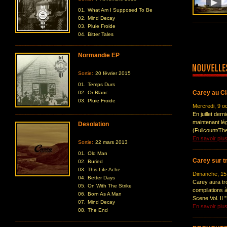
01.
What Am I Supposed To Be
02.
Mind Decay
03.
Pluie Froide
04.
Bitter Tales
Normandie EP
Sortie:
20 février 2015
01.
Temps Durs
Carey au C
02.
Or Blanc
03.
Pluie Froide
Mercredi, 9 o
En juillet der
maintenant lé
Desolation
(Fullcount/The
En savoir plu
Sortie:
22 mars 2013
01.
Old Man
Carey sur t
02.
Buried
03.
This Life Ache
Dimanche, 15
04.
Better Days
Carey aura tro
05.
On With The Strike
compilations 
06.
Born As A Man
Scene Vol. II 
07.
Mind Decay
En savoir plu
08.
The End