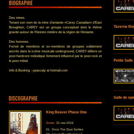
Des mines.
Tenant son nom de la mine d’amiante «Carey Canadian» d'East
Taverne Roy
Broughton, CAREY est un groupe conceptuel dont le thème
gravite autour de l’histoire minière de la région de l’Amiante.
Des hommes.
Formé de membres et ex-membres de groupes solidement
ancrés dans la scène musicale underground, CAREY délivre un
post-hardcore mélodique fortement influencé par le post-rock et
Petite Salle
le post-métal.
Info & Booking : ypascaly at hotmail.com
Salle de spe
King Beaver Phase One
Sortie:
31 mai 2024
01.
Once The Dust Settles