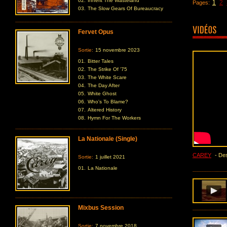
02.
Inherit The Wasteland
1
2
Pages:
03.
The Slow Gears Of Bureaucracy
Fervet Opus
Sortie:
15 novembre 2023
01.
Bitter Tales
02.
The Strike Of '75
03.
The White Scare
04.
The Day After
05.
White Ghost
06.
Who's To Blame?
07.
Altered History
08.
Hymn For The Workers
La Nationale (Single)
CAREY
- Des
Sortie:
1 juillet 2021
01.
La Nationale
Mixbus Session
Sortie:
7 novembre 2018