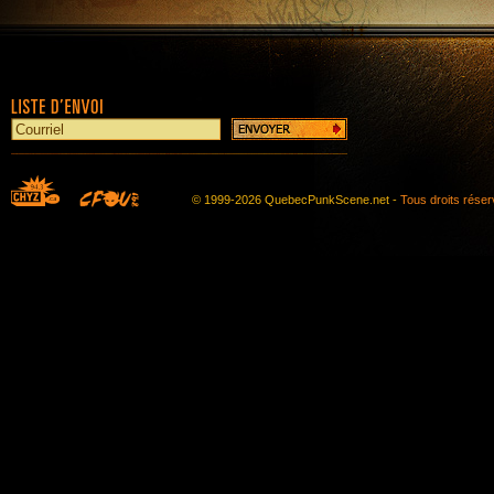
© 1999-2026 QuebecPunkScene.net -
Tous droits rése