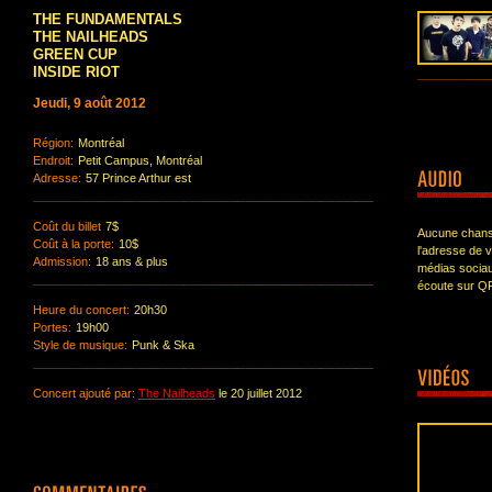
THE FUNDAMENTALS
THE NAILHEADS
GREEN CUP
INSIDE RIOT
Jeudi, 9 août 2012
Région:
Montréal
Endroit:
Petit Campus, Montréal
Adresse:
57 Prince Arthur est
Coût du billet
7$
Aucune chanso
Coût à la porte:
10$
l'adresse de 
Admission:
18 ans & plus
médias sociau
écoute sur Q
Heure du concert:
20h30
Portes:
19h00
Style de musique:
Punk & Ska
Concert ajouté par:
The Nailheads
le 20 juillet 2012